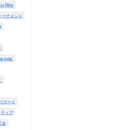
rui Riho
rtトーナメント
t
E
w-inds.
く
ペラード
イティブ
乙女