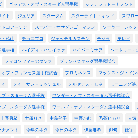
ズ
ゴッデス・オブ・スターダム選手権
シンデレラトーナメント
ワイト
ジュリア
スターダム
スターライト・キッド
スワロ
ードコアマシン
スーパー・ササダンゴ・マシン
ソーヤー・レック
チ・恐山
チョコプロ
ツェッテルカステン
テクラ
テレビ
ド選手権
ハイディ・ハウイツァ
ハイパーミサヲ
ハートリー・
フィロソフィーのダンス
プリンセスタッグ選手権試合
・オブ・プリンセス選手権試合
プロミネンス
マックス・ジ・イン
メイ
メイ・サン＝ミッシェル
メルセデス・モネ
モーニング娘
オブ・スターダム選手権
ワンダー・オブ・スターダム選手権試合
オブ・スターダム選手権
ワールド・オブ・スターダム選手権試合
上野勇希
世羅りさ
中島翔子
中野たむ
乃蒼ヒカリ
人気
ーナメント
今年のネタ
今日のネタ
伊藤麻希
俳句
優宇