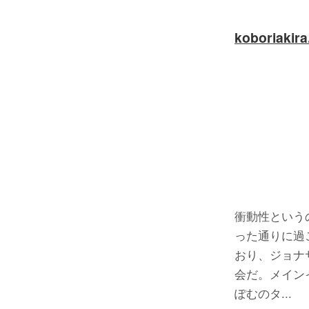
koboriakir
衝動性という
った通りに過
おり、ジョナ
会だ。メイン
ぽむのタ...