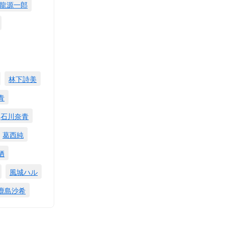
龍源一郎
林下詩美
青
石川奈青
葛西純
栖
風城ハル
鹿島沙希