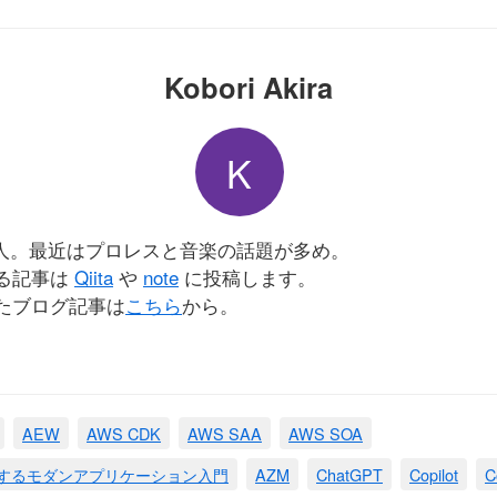
Kobori Akira
K
会人。最近はプロレスと音楽の話題が多め。
る記事は
Qiita
や
note
に投稿します。
たブログ記事は
こちら
から。
AEW
AWS CDK
AWS SAA
AWS SOA
現するモダンアプリケーション入門
AZM
ChatGPT
Copilot
C