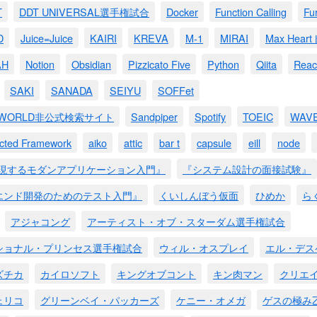
T
DDT UNIVERSAL選手権試合
Docker
Function Calling
Fu
D
Juice=Juice
KAIRI
KREVA
M-1
MIRAI
Max Hea
AH
Notion
Obsidian
Pizzicato Five
Python
Qiita
Reac
SAKI
SANADA
SEIYU
SOFFet
M WORLD非公式検索サイト
Sandpiper
Spotify
TOEIC
WAV
ected Framework
aiko
attic
bar t
capsule
eill
node
実現するモダンアプリケーション入門』
『システム設計の面接試験』
エンド開発のためのテスト入門』
くいしんぼう仮面
ひめか
ら
アジャコング
アーティスト・オブ・スターダム選手権試合
ショナル・プリンセス選手権試合
ウィル・オスプレイ
エル・デス
ズチカ
カイロソフト
キングオブコント
キン肉マン
クリエ
ェリコ
グリーンベイ・パッカーズ
ケニー・オメガ
ゲスの極み