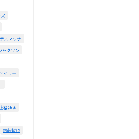
ーズ
デスマッチ
ジャクソン
ペイラー
。
上福ゆき
内藤哲也