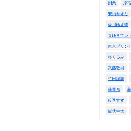
副業
原
安納サオリ
愛川ゆず季
春ゆきてレ
東京プリン
柊くるみ
武藤敬司
竹田誠志
藤井風
鈴季すず
飯伏幸太