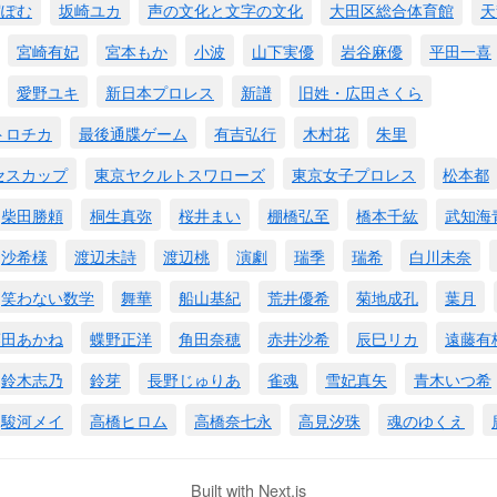
宿ぽむ
坂崎ユカ
声の文化と文字の文化
大田区総合体育館
天
宮崎有妃
宮本もか
小波
山下実優
岩谷麻優
平田一喜
愛野ユキ
新日本プロレス
新譜
旧姓・広田さくら
トロチカ
最後通牒ゲーム
有吉弘行
木村花
朱里
セスカップ
東京ヤクルトスワローズ
東京女子プロレス
松本都
柴田勝頼
桐生真弥
桜井まい
棚橋弘至
橋本千紘
武知海
沙希様
渡辺未詩
渡辺桃
演劇
瑞季
瑞希
白川未奈
笑わない数学
舞華
船山基紀
荒井優希
菊地成孔
葉月
藤田あかね
蝶野正洋
角田奈穂
赤井沙希
辰巳リカ
遠藤有
鈴木志乃
鈴芽
長野じゅりあ
雀魂
雪妃真矢
青木いつ希
駿河メイ
高橋ヒロム
高橋奈七永
高見汐珠
魂のゆくえ
Built with Next.js