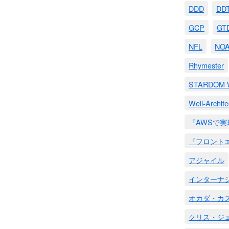
DDD
DD
GCP
GT
NFL
NO
Rhymester
STARDO
Well-Archit
『AWSで
『フロント
アジャイル
インターナ
オカダ・カ
クリス・ジ