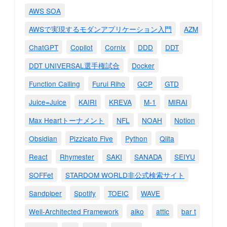
AWS SOA
AWSで実現するモダンアプリケーション入門
AZM
ChatGPT
Copilot
Cornix
DDD
DDT
DDT UNIVERSAL選手権試合
Docker
Function Calling
Furui Riho
GCP
GTD
Juice=Juice
KAIRI
KREVA
M-1
MIRAI
Max Heartトーナメント
NFL
NOAH
Notion
Obsidian
Pizzicato Five
Python
Qiita
React
Rhymester
SAKI
SANADA
SEIYU
SOFFet
STARDOM WORLD非公式検索サイト
Sandpiper
Spotify
TOEIC
WAVE
Well-Architected Framework
aiko
attic
bar t