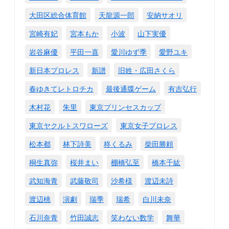
大田区総合体育館
天龍源一郎
安納サオリ
宮崎有妃
宮本もか
小波
山下実優
岩谷麻優
平田一喜
愛川ゆず季
愛野ユキ
新日本プロレス
新譜
旧姓・広田さくら
春ゆきてレトロチカ
最後通牒ゲーム
有吉弘行
木村花
朱里
東京プリンセスカップ
東京ヤクルトスワローズ
東京女子プロレス
松本都
林下詩美
柊くるみ
柴田勝頼
桐生真弥
桜井まい
棚橋弘至
橋本千紘
武知海青
武藤敬司
沙希様
渡辺未詩
渡辺桃
演劇
瑞季
瑞希
白川未奈
石川奈青
竹田誠志
笑わない数学
舞華