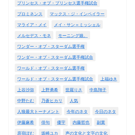
プリンセス・オブ・プリンセス選手権試合
プロミネンス
マックス・ジ・インペイラー
マライア・メイ
メイ・サン＝ミッシェル
メルセデス・モネ
モーニング娘。
ワンダー・オブ・スターダム選手権
ワンダー・オブ・スターダム選手権試合
ワールド・オブ・スターダム選手権
ワールド・オブ・スターダム選手権試合
上福ゆき
上谷沙弥
上野勇希
世羅りさ
中島翔子
中野たむ
乃蒼ヒカリ
人気
人狼最大トーナメント
今年のネタ
今日のネタ
伊藤麻希
俳句
優宇
内藤哲也
副業
原宿ぽむ
坂崎ユカ
声の文化と文字の文化