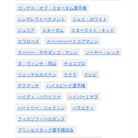
ゴッデス・オブ・スターダム選手権
シンデレラトーナメント
ジェイ・ホワイト
ジュリア
スターダム
スターライト・キッド
スワローズ
スーパーハードコアマシン
スーパー・ササダンゴ・マシン
ソーヤー・レック
ダ・ヴィンチ・恐山
チョコプロ
ツェッテルカステン
テクラ
テレビ
デスマッチ
ハイスピード選手権
ハイディ・ハウイツァ
ハイパーミサヲ
ハートリー・ジャクソン
バラエティ
フィロソフィーのダンス
プリンセスタッグ選手権試合