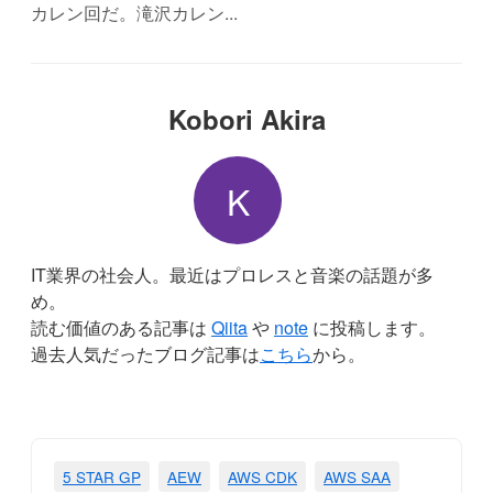
カレン回だ。滝沢カレン...
Kobori Akira
K
IT業界の社会人。最近はプロレスと音楽の話題が多
め。
読む価値のある記事は
Qiita
や
note
に投稿します。
過去人気だったブログ記事は
こちら
から。
5 STAR GP
AEW
AWS CDK
AWS SAA