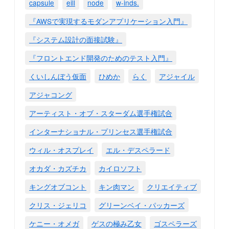
capsule
eill
node
w-inds.
『AWSで実現するモダンアプリケーション入門』
『システム設計の面接試験』
『フロントエンド開発のためのテスト入門』
くいしんぼう仮面
ひめか
らく
アジャイル
アジャコング
アーティスト・オブ・スターダム選手権試合
インターナショナル・プリンセス選手権試合
ウィル・オスプレイ
エル・デスペラード
オカダ・カズチカ
カイロソフト
キングオブコント
キン肉マン
クリエイティブ
クリス・ジェリコ
グリーンベイ・パッカーズ
ケニー・オメガ
ゲスの極み乙女
ゴスペラーズ