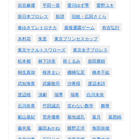
岩谷麻優
平田一喜
愛川ゆず季
愛野ユキ
新日本プロレス
新譜
旧姓・広田さくら
春ゆきてレトロチカ
最後通牒ゲーム
有吉弘行
木村花
朱里
東京プリンセスカップ
東京ヤクルトスワローズ
東京女子プロレス
松本都
林下詩美
柊くるみ
柴田勝頼
桐生真弥
桜井まい
棚橋弘至
橋本千紘
武知海青
武藤敬司
沙希様
渡辺未詩
渡辺桃
演劇
瑞季
瑞希
白川未奈
石川奈青
竹田誠志
笑わない数学
舞華
船山基紀
荒井優希
菊地成孔
葉月
葛西純
藤井風
藤田あかね
蝶野正洋
角田奈穂