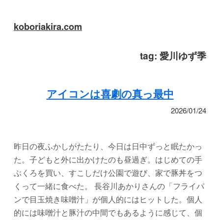
koboriakira.com
tag:
愛川ゆず季
アイコンは喜劇の真っ最中
2026/01/24
昨日の夜ふかしがたたり、今日は日中ずっと眠たかっ
た。子どもと外に出かけたのも昼過ぎ。はじめての手
ぶくろを買い、すこしだけ公園で遊び、家で豚丼をつ
くって一緒に食べた。 長谷川あかりさんの「フライパ
ンで目玉焼き味噌汁」が個人的にはヒットした。個人
的には味噌汁と豚汁の中間でもあるように感じて、個