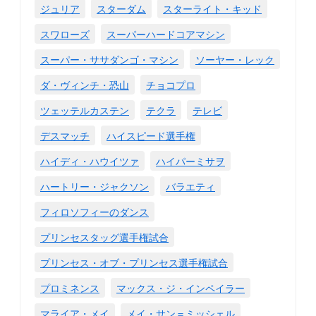
ジュリア
スターダム
スターライト・キッド
スワローズ
スーパーハードコアマシン
スーパー・ササダンゴ・マシン
ソーヤー・レック
ダ・ヴィンチ・恐山
チョコプロ
ツェッテルカステン
テクラ
テレビ
デスマッチ
ハイスピード選手権
ハイディ・ハウイツァ
ハイパーミサヲ
ハートリー・ジャクソン
バラエティ
フィロソフィーのダンス
プリンセスタッグ選手権試合
プリンセス・オブ・プリンセス選手権試合
プロミネンス
マックス・ジ・インペイラー
マライア・メイ
メイ・サン＝ミッシェル