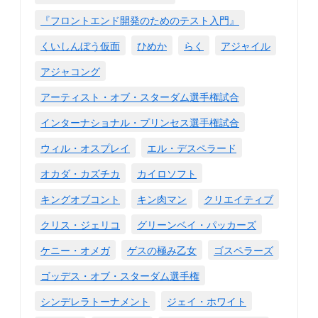
『フロントエンド開発のためのテスト入門』
くいしんぼう仮面
ひめか
らく
アジャイル
アジャコング
アーティスト・オブ・スターダム選手権試合
インターナショナル・プリンセス選手権試合
ウィル・オスプレイ
エル・デスペラード
オカダ・カズチカ
カイロソフト
キングオブコント
キン肉マン
クリエイティブ
クリス・ジェリコ
グリーンベイ・パッカーズ
ケニー・オメガ
ゲスの極み乙女
ゴスペラーズ
ゴッデス・オブ・スターダム選手権
シンデレラトーナメント
ジェイ・ホワイト