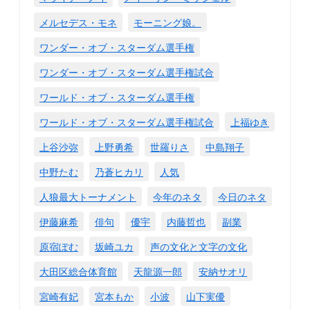
メルセデス・モネ
モーニング娘。
ワンダー・オブ・スターダム選手権
ワンダー・オブ・スターダム選手権試合
ワールド・オブ・スターダム選手権
ワールド・オブ・スターダム選手権試合
上福ゆき
上谷沙弥
上野勇希
世羅りさ
中島翔子
中野たむ
乃蒼ヒカリ
人気
人狼最大トーナメント
今年のネタ
今日のネタ
伊藤麻希
俳句
優宇
内藤哲也
副業
原宿ぽむ
坂崎ユカ
声の文化と文字の文化
大田区総合体育館
天龍源一郎
安納サオリ
宮崎有妃
宮本もか
小波
山下実優