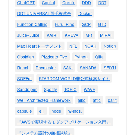
ChatGPT
Copilot
Cornix
DDD
DDT
DDT UNIVERSAL選手権試合
Docker
Function Calling
Furui Riho
GCP
GTD
Juice=Juice
KAIRI
KREVA
M-1
MIRAI
Max Heartトーナメント
NFL
NOAH
Notion
Obsidian
Pizzicato Five
Python
Qiita
React
Rhymester
SAKI
SANADA
SEIYU
SOFFet
STARDOM WORLD非公式検索サイト
Sandpiper
Spotify
TOEIC
WAVE
Well-Architected Framework
aiko
attic
bar t
capsule
eill
node
w-inds.
『AWSで実現するモダンアプリケーション入門』
『システム設計の面接試験』