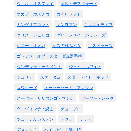
ウィル・オスプレイ
エル・デスペラード
オカダ・カズチカ
カイロソフト
キングオブコント
キン肉マン
クリエイティブ
クリス・ジェリコ
グリーンベイ・パッカーズ
ケニー・オメガ
ゲスの極み乙女
ゴスペラーズ
ゴッデス・オブ・スターダム選手権
シンデレラトーナメント
ジェイ・ホワイト
ジュリア
スターダム
スターライト・キッド
スワローズ
スーパーハードコアマシン
スーパー・ササダンゴ・マシン
ソーヤー・レック
ダ・ヴィンチ・恐山
チョコプロ
ツェッテルカステン
テクラ
テレビ
デスマッチ
ハイスピード選手権