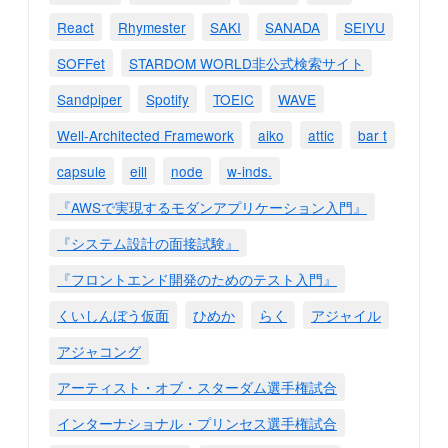
React
Rhymester
SAKI
SANADA
SEIYU
SOFFet
STARDOM WORLD非公式検索サイト
Sandpiper
Spotify
TOEIC
WAVE
Well-Architected Framework
aiko
attic
bar t
capsule
eill
node
w-inds.
『AWSで実現するモダンアプリケーション入門』
『システム設計の面接試験』
『フロントエンド開発のためのテスト入門』
くいしんぼう仮面
ひめか
らく
アジャイル
アジャコング
アーティスト・オブ・スターダム選手権試合
インターナショナル・プリンセス選手権試合