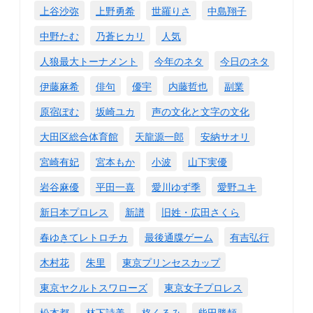
上谷沙弥
上野勇希
世羅りさ
中島翔子
中野たむ
乃蒼ヒカリ
人気
人狼最大トーナメント
今年のネタ
今日のネタ
伊藤麻希
俳句
優宇
内藤哲也
副業
原宿ぽむ
坂崎ユカ
声の文化と文字の文化
大田区総合体育館
天龍源一郎
安納サオリ
宮崎有妃
宮本もか
小波
山下実優
岩谷麻優
平田一喜
愛川ゆず季
愛野ユキ
新日本プロレス
新譜
旧姓・広田さくら
春ゆきてレトロチカ
最後通牒ゲーム
有吉弘行
木村花
朱里
東京プリンセスカップ
東京ヤクルトスワローズ
東京女子プロレス
松本都
林下詩美
柊くるみ
柴田勝頼