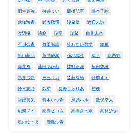
桐生真弥
桜井まい
棚橋弘至
橋本千紘
武知海青
武藤敬司
沙希様
渡辺未詩
渡辺桃
演劇
瑞季
瑞希
白川未奈
石川奈青
竹田誠志
笑わない数学
舞華
船山基紀
荒井優希
菊地成孔
葉月
葛西純
藤井風
藤田あかね
蝶野正洋
角田奈穂
赤井沙希
辰巳リカ
遠藤有栖
鈴季すず
鈴木志乃
鈴芽
長野じゅりあ
雀魂
雪妃真矢
青木いつ希
風城ハル
飯伏幸太
駿河メイ
高橋ヒロム
高橋奈七永
高見汐珠
魂のゆくえ
鹿島沙希