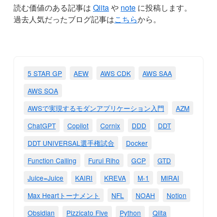
読む価値のある記事は
Qiita
や
note
に投稿します。
過去人気だったブログ記事は
こちら
から。
5 STAR GP
AEW
AWS CDK
AWS SAA
AWS SOA
AWSで実現するモダンアプリケーション入門
AZM
ChatGPT
Copilot
Cornix
DDD
DDT
DDT UNIVERSAL選手権試合
Docker
Function Calling
Furui Riho
GCP
GTD
Juice=Juice
KAIRI
KREVA
M-1
MIRAI
Max Heartトーナメント
NFL
NOAH
Notion
Obsidian
Pizzicato Five
Python
Qiita