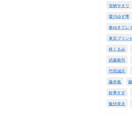
安納サオリ
愛川ゆず季
春ゆきてレ
東京プリン
柊くるみ
武藤敬司
竹田誠志
藤井風
鈴季すず
飯伏幸太