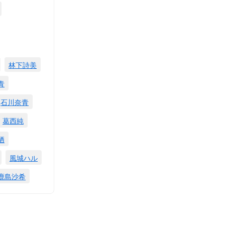
林下詩美
青
石川奈青
葛西純
栖
風城ハル
鹿島沙希