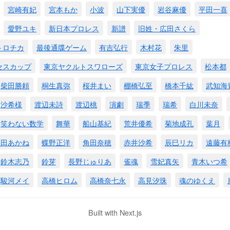
宮崎有妃
宮本もか
小波
山下実優
岩谷麻優
平田一喜
愛野ユキ
新日本プロレス
新譜
旧姓・広田さくら
トロチカ
最後通牒ゲーム
有吉弘行
木村花
朱里
セスカップ
東京ヤクルトスワローズ
東京女子プロレス
松本都
柴田勝頼
桐生真弥
桜井まい
棚橋弘至
橋本千紘
武知海
沙希様
渡辺未詩
渡辺桃
演劇
瑞季
瑞希
白川未奈
笑わない数学
舞華
船山基紀
荒井優希
菊地成孔
葉月
藤田あかね
蝶野正洋
角田奈穂
赤井沙希
辰巳リカ
遠藤有
鈴木志乃
鈴芽
長野じゅりあ
雀魂
雪妃真矢
青木いつ希
駿河メイ
高橋ヒロム
高橋奈七永
高見汐珠
魂のゆくえ
Built with Next.js