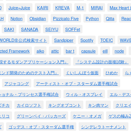
D
Juice=Juice
KAIRI
KREVA
M-1
MIRAI
Max Hea
AH
Notion
Obsidian
Pizzicato Five
Python
Qiita
Reac
SAKI
SANADA
SEIYU
SOFFet
M WORLD非公式検索サイト
Sandpiper
Spotify
TOEIC
WAV
ected Framework
aiko
attic
bar t
capsule
eill
node
実現するモダンアプリケーション入門』
『システム設計の面接試験』
エンド開発のためのテスト入門』
くいしんぼう仮面
ひめか
ら
アジャコング
アーティスト・オブ・スターダム選手権試合
ショナル・プリンセス選手権試合
ウィル・オスプレイ
エル・デス
ズチカ
カイロソフト
キングオブコント
キン肉マン
クリエ
ェリコ
グリーンベイ・パッカーズ
ケニー・オメガ
ゲスの極み
ズ
ゴッデス・オブ・スターダム選手権
シンデレラトーナメント