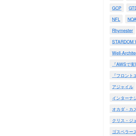
GCP
GT
NFL
NO
Rhymester
STARDO
Well-Archit
『AWSで
『フロント
アジャイル
インターナ
オカダ・カ
クリス・ジ
ゴスペラー