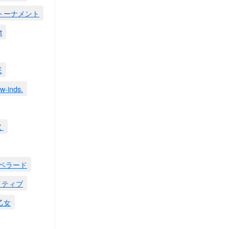
rtトーナメント
t
E
w-inds.
く
ペラード
イティブ
乙女