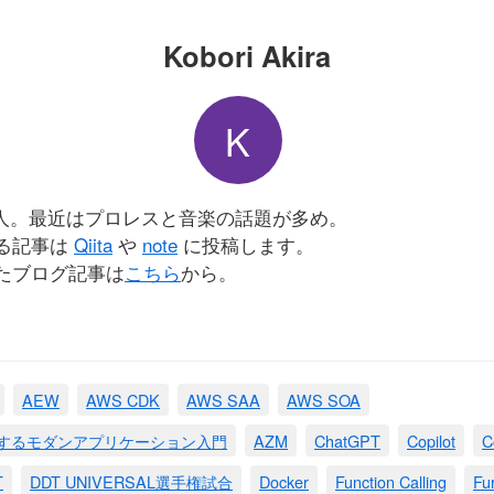
Kobori Akira
K
会人。最近はプロレスと音楽の話題が多め。
る記事は
Qiita
や
note
に投稿します。
たブログ記事は
こちら
から。
AEW
AWS CDK
AWS SAA
AWS SOA
現するモダンアプリケーション入門
AZM
ChatGPT
Copilot
C
T
DDT UNIVERSAL選手権試合
Docker
Function Calling
Fu