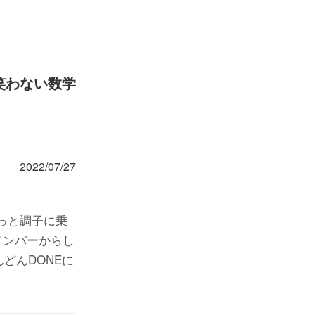
笑わない数学
2022/07/27
やっと調子に乗
メンバーからし
どんDONEに