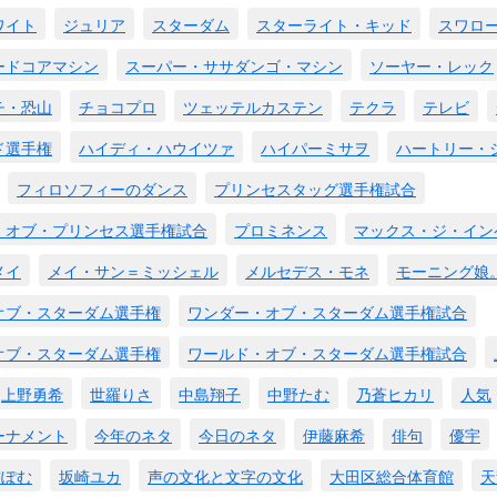
ワイト
ジュリア
スターダム
スターライト・キッド
スワロ
ードコアマシン
スーパー・ササダンゴ・マシン
ソーヤー・レック
チ・恐山
チョコプロ
ツェッテルカステン
テクラ
テレビ
ド選手権
ハイディ・ハウイツァ
ハイパーミサヲ
ハートリー・
フィロソフィーのダンス
プリンセスタッグ選手権試合
・オブ・プリンセス選手権試合
プロミネンス
マックス・ジ・イン
メイ
メイ・サン＝ミッシェル
メルセデス・モネ
モーニング娘
オブ・スターダム選手権
ワンダー・オブ・スターダム選手権試合
オブ・スターダム選手権
ワールド・オブ・スターダム選手権試合
上野勇希
世羅りさ
中島翔子
中野たむ
乃蒼ヒカリ
人気
ーナメント
今年のネタ
今日のネタ
伊藤麻希
俳句
優宇
宿ぽむ
坂崎ユカ
声の文化と文字の文化
大田区総合体育館
天