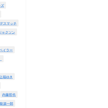
ーズ
デスマッチ
ジャクソン
ペイラー
。
上福ゆき
内藤哲也
龍源一郎