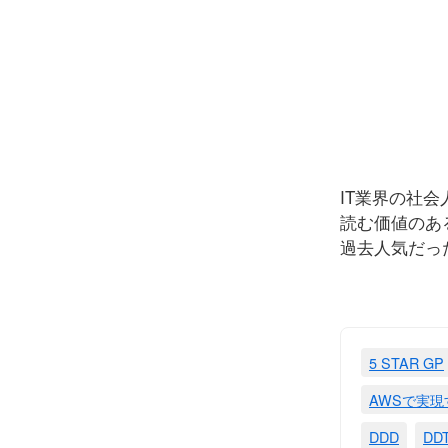
IT業界の社
読む価値のあ
過去人気だっ
5 STAR GP
AWSで実
DDD
DD