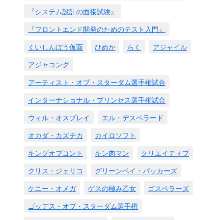
『システム設計の面接試験』
『フロントエンド開発のためのテスト入門』
くいしんぼう仮面
ひめか
らく
アジャイル
アジャコング
アーティスト・オブ・スターダム選手権試合
インターナショナル・プリンセス選手権試合
ウィル・オスプレイ
エル・デスペラード
オカダ・カズチカ
カイロソフト
キングオブコント
キン肉マン
クリエイティブ
クリス・ジェリコ
グリーンベイ・パッカーズ
ケニー・オメガ
ゲスの極み乙女
ゴスペラーズ
ゴッデス・オブ・スターダム選手権