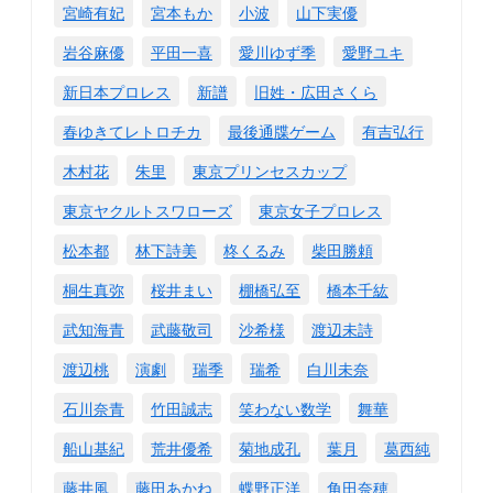
宮崎有妃
宮本もか
小波
山下実優
岩谷麻優
平田一喜
愛川ゆず季
愛野ユキ
新日本プロレス
新譜
旧姓・広田さくら
春ゆきてレトロチカ
最後通牒ゲーム
有吉弘行
木村花
朱里
東京プリンセスカップ
東京ヤクルトスワローズ
東京女子プロレス
松本都
林下詩美
柊くるみ
柴田勝頼
桐生真弥
桜井まい
棚橋弘至
橋本千紘
武知海青
武藤敬司
沙希様
渡辺未詩
渡辺桃
演劇
瑞季
瑞希
白川未奈
石川奈青
竹田誠志
笑わない数学
舞華
船山基紀
荒井優希
菊地成孔
葉月
葛西純
藤井風
藤田あかね
蝶野正洋
角田奈穂