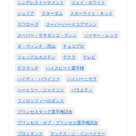
シンデレラトーナメント
ジェイ・ホワイト
ジュリア
スターダム
スターライト・キッド
スワローズ
スーパーハードコアマシン
スーパー・ササダンゴ・マシン
ソーヤー・レック
ダ・ヴィンチ・恐山
チョコプロ
ツェッテルカステン
テクラ
テレビ
デスマッチ
ハイスピード選手権
ハイディ・ハウイツァ
ハイパーミサヲ
ハートリー・ジャクソン
バラエティ
フィロソフィーのダンス
プリンセスタッグ選手権試合
プリンセス・オブ・プリンセス選手権試合
プロミネンス
マックス・ジ・インペイラー