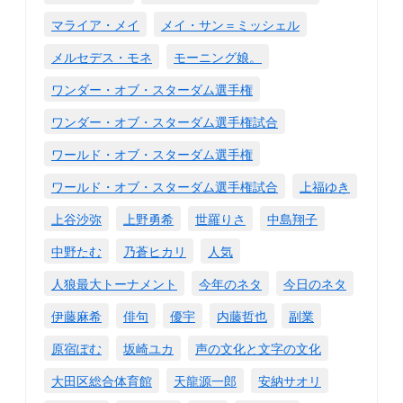
マライア・メイ
メイ・サン＝ミッシェル
メルセデス・モネ
モーニング娘。
ワンダー・オブ・スターダム選手権
ワンダー・オブ・スターダム選手権試合
ワールド・オブ・スターダム選手権
ワールド・オブ・スターダム選手権試合
上福ゆき
上谷沙弥
上野勇希
世羅りさ
中島翔子
中野たむ
乃蒼ヒカリ
人気
人狼最大トーナメント
今年のネタ
今日のネタ
伊藤麻希
俳句
優宇
内藤哲也
副業
原宿ぽむ
坂崎ユカ
声の文化と文字の文化
大田区総合体育館
天龍源一郎
安納サオリ