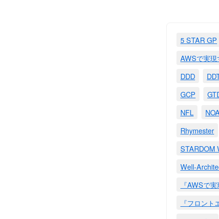
5 STAR GP
AWSで実
DDD
DD
GCP
GT
NFL
NO
Rhymester
STARDO
Well-Archit
『AWSで
『フロント