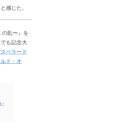
、と感じた。
ミナミの乱〜』を
れでも記念大
デスペラード
ールド・オ
 -