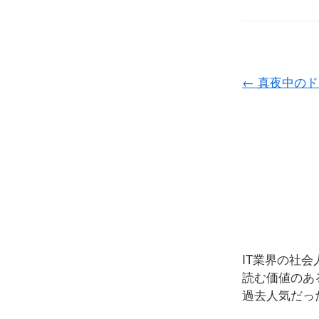
←
真夜中のド
IT業界の社
読む価値のあ
過去人気だっ