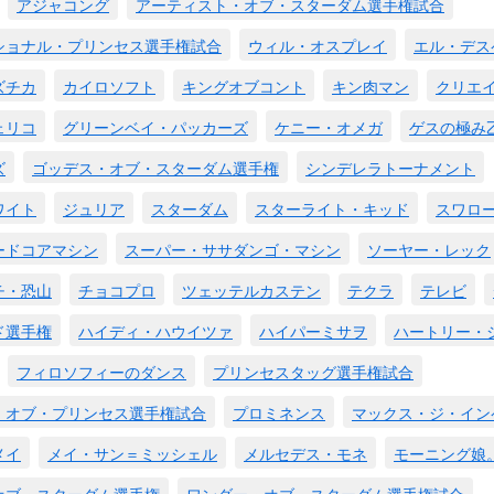
アジャコング
アーティスト・オブ・スターダム選手権試合
ショナル・プリンセス選手権試合
ウィル・オスプレイ
エル・デス
ズチカ
カイロソフト
キングオブコント
キン肉マン
クリエ
ェリコ
グリーンベイ・パッカーズ
ケニー・オメガ
ゲスの極み
ズ
ゴッデス・オブ・スターダム選手権
シンデレラトーナメント
ワイト
ジュリア
スターダム
スターライト・キッド
スワロ
ードコアマシン
スーパー・ササダンゴ・マシン
ソーヤー・レック
チ・恐山
チョコプロ
ツェッテルカステン
テクラ
テレビ
ド選手権
ハイディ・ハウイツァ
ハイパーミサヲ
ハートリー・
フィロソフィーのダンス
プリンセスタッグ選手権試合
・オブ・プリンセス選手権試合
プロミネンス
マックス・ジ・イン
メイ
メイ・サン＝ミッシェル
メルセデス・モネ
モーニング娘
オブ・スターダム選手権
ワンダー・オブ・スターダム選手権試合