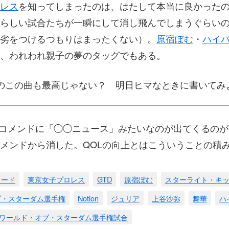
レス
を知ってしまったのは、はたして本当に良かった
らしい試合たちが一瞬にして消し飛んでしまうぐらい
劣をつけるつもりはまったくない）。
原宿ぽむ
・
ハイ
、われわれ親子の夢のタッグでもある。
 Nutsのこの曲も最高じゃない？ 明日ヒマなときに書いて
eのレコメンドに「◯◯ニュース」みたいなのが出てくるの
メンドから消した。QOLの向上とはこういうことの積
ラード
東京女子プロレス
GTD
原宿ぽむ
スターライト・キ
ブ・スターダム選手権
Notion
ジュリア
上谷沙弥
舞華
ハ
ワールド・オブ・スターダム選手権試合