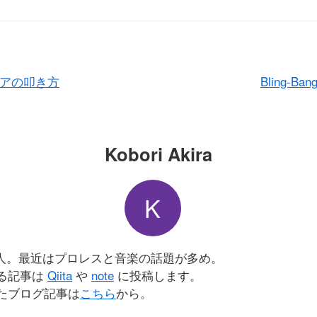
アの叩き方
Bling-Ban
Kobori Akira
K
会人。最近はプロレスと音楽の話題が多め。
る記事は
Qiita
や
note
に投稿します。
たブログ記事は
こちら
から。