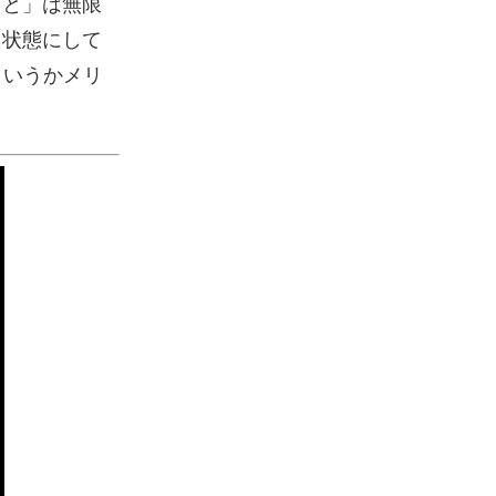
こと」は無限
た状態にして
というかメリ