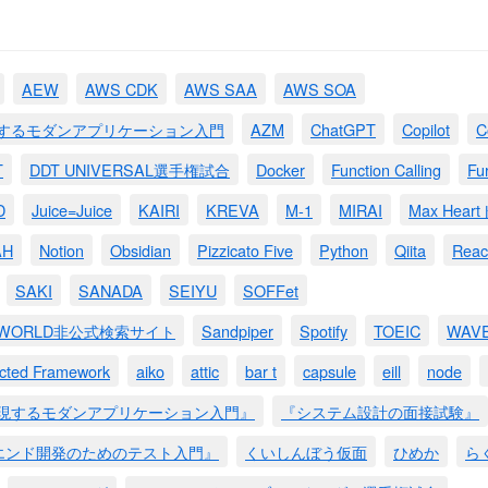
AEW
AWS CDK
AWS SAA
AWS SOA
現するモダンアプリケーション入門
AZM
ChatGPT
Copilot
C
T
DDT UNIVERSAL選手権試合
Docker
Function Calling
Fu
D
Juice=Juice
KAIRI
KREVA
M-1
MIRAI
Max Hea
AH
Notion
Obsidian
Pizzicato Five
Python
Qiita
Reac
SAKI
SANADA
SEIYU
SOFFet
M WORLD非公式検索サイト
Sandpiper
Spotify
TOEIC
WAV
ected Framework
aiko
attic
bar t
capsule
eill
node
実現するモダンアプリケーション入門』
『システム設計の面接試験』
エンド開発のためのテスト入門』
くいしんぼう仮面
ひめか
ら