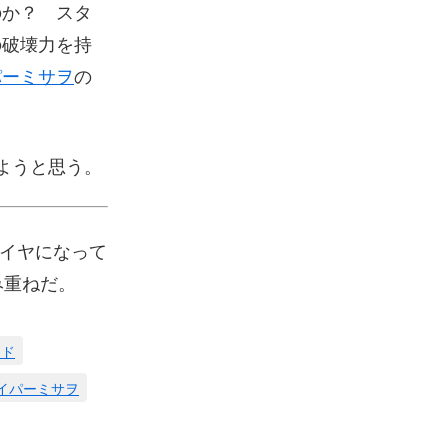
のか？ スタ
の破壊力を持
パーミサヲ
の
みようと思う。
がイヤになって
み重ねだ。
ッド
イパーミサヲ