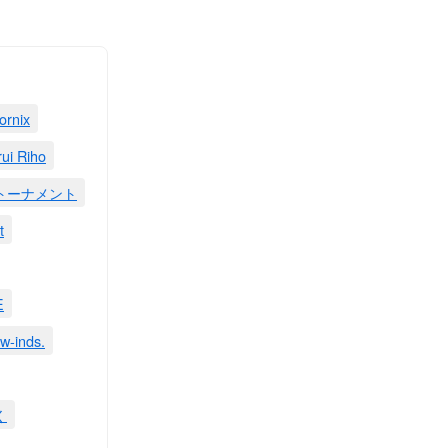
ornix
rui Riho
rtトーナメント
t
E
w-inds.
く