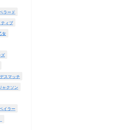
ペラード
イティブ
乙女
ーズ
デスマッチ
ジャクソン
ペイラー
。