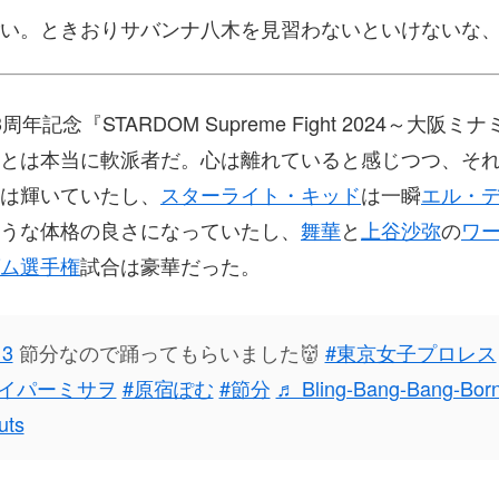
い。ときおりサバンナ八木を見習わないといけないな
3周年記念『STARDOM Supreme Fight 2024～大阪
とは本当に軟派者だ。心は離れていると感じつつ、そ
は輝いていたし、
スターライト・キッド
は一瞬
エル・
うな体格の良さになっていたし、
舞華
と
上谷沙弥
の
ワ
ム選手権
試合は豪華だった。
13
節分なので踊ってもらいました👹
#東京女子プロレス
ハイパーミサヲ
#原宿ぽむ
#節分
♬ Bling-Bang-Bang-Born
uts