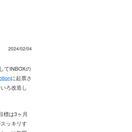
2024/02/04
てINBOXの
otion
に起票さ
ろいろ改造し
目標は3ヶ月
がスッキリす