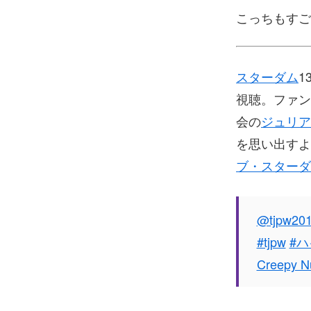
こっちもすご
スターダム
1
視聴。ファン
会の
ジュリア
を思い出すよ
ブ・スターダ
@tjpw20
#tjpw
#
Creepy N