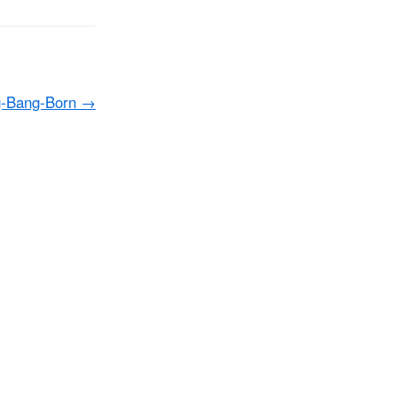
g-Bang-Born
→