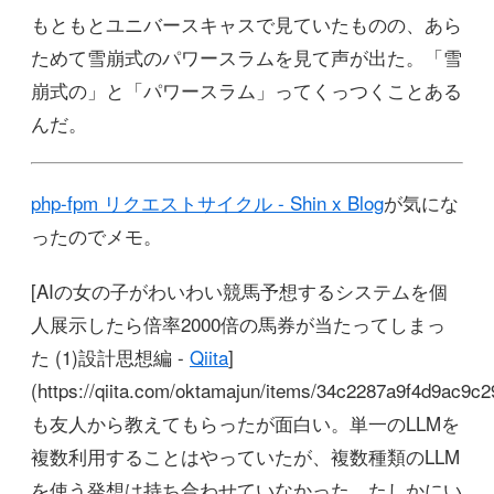
もともとユニバースキャスで見ていたものの、あら
ためて雪崩式のパワースラムを見て声が出た。「雪
崩式の」と「パワースラム」ってくっつくことある
んだ。
php-fpm リクエストサイクル - Shin x Blog
が気にな
ったのでメモ。
[AIの女の子がわいわい競馬予想するシステムを個
人展示したら倍率2000倍の馬券が当たってしまっ
た (1)設計思想編 -
Qiita
]
(https://qiita.com/oktamajun/items/34c2287a9f4d9ac9c2
も友人から教えてもらったが面白い。単一のLLMを
複数利用することはやっていたが、複数種類のLLM
を使う発想は持ち合わせていなかった。たしかにい