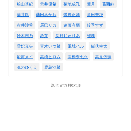
船山基紀
荒井優希
菊地成孔
葉月
葛西純
藤井風
藤田あかね
蝶野正洋
角田奈穂
赤井沙希
辰巳リカ
遠藤有栖
鈴季すず
鈴木志乃
鈴芽
長野じゅりあ
雀魂
雪妃真矢
青木いつ希
風城ハル
飯伏幸太
駿河メイ
高橋ヒロム
高橋奈七永
高見汐珠
魂のゆくえ
鹿島沙希
Built with Next.js