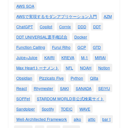
AWS SOA
AWSで実現するモダンアプリケーション入門
AZM
ChatGPT
Copilot
Cornix
DDD
DDT
DDT UNIVERSAL選手権試合
Docker
Function Calling
Furui Riho
GCP
GTD
Juice=Juice
KAIRI
KREVA
M-1
MIRAI
Max Heartトーナメント
NFL
NOAH
Notion
Obsidian
Pizzicato Five
Python
Qiita
React
Rhymester
SAKI
SANADA
SEIYU
SOFFet
STARDOM WORLD非公式検索サイト
Sandpiper
Spotify
TOEIC
WAVE
Well-Architected Framework
aiko
attic
bar t