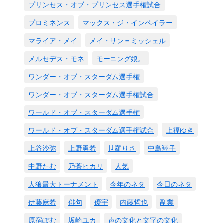
プリンセス・オブ・プリンセス選手権試合
プロミネンス
マックス・ジ・インペイラー
マライア・メイ
メイ・サン＝ミッシェル
メルセデス・モネ
モーニング娘。
ワンダー・オブ・スターダム選手権
ワンダー・オブ・スターダム選手権試合
ワールド・オブ・スターダム選手権
ワールド・オブ・スターダム選手権試合
上福ゆき
上谷沙弥
上野勇希
世羅りさ
中島翔子
中野たむ
乃蒼ヒカリ
人気
人狼最大トーナメント
今年のネタ
今日のネタ
伊藤麻希
俳句
優宇
内藤哲也
副業
原宿ぽむ
坂崎ユカ
声の文化と文字の文化