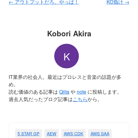
←
アウトプットだろ、やっぱ！
KO負け
→
Kobori Akira
K
IT業界の社会人。最近はプロレスと音楽の話題が多
め。
読む価値のある記事は
Qiita
や
note
に投稿します。
過去人気だったブログ記事は
こちら
から。
5 STAR GP
AEW
AWS CDK
AWS SAA