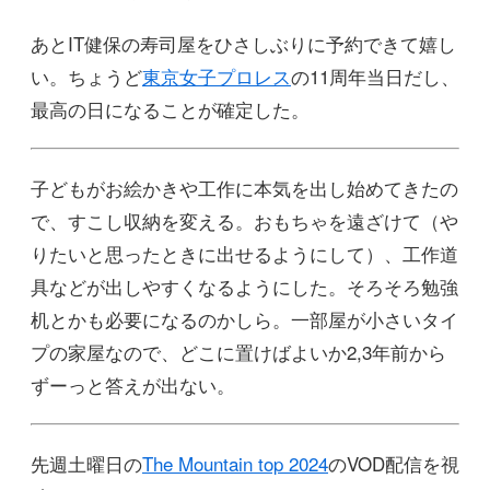
あとIT健保の寿司屋をひさしぶりに予約できて嬉し
い。ちょうど
東京女子プロレス
の11周年当日だし、
最高の日になることが確定した。
子どもがお絵かきや工作に本気を出し始めてきたの
で、すこし収納を変える。おもちゃを遠ざけて（や
りたいと思ったときに出せるようにして）、工作道
具などが出しやすくなるようにした。そろそろ勉強
机とかも必要になるのかしら。一部屋が小さいタイ
プの家屋なので、どこに置けばよいか2,3年前から
ずーっと答えが出ない。
先週土曜日の
The Mountain top 2024
のVOD配信を視