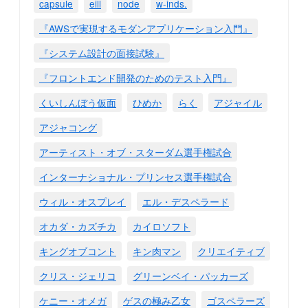
capsule
eill
node
w-inds.
『AWSで実現するモダンアプリケーション入門』
『システム設計の面接試験』
『フロントエンド開発のためのテスト入門』
くいしんぼう仮面
ひめか
らく
アジャイル
アジャコング
アーティスト・オブ・スターダム選手権試合
インターナショナル・プリンセス選手権試合
ウィル・オスプレイ
エル・デスペラード
オカダ・カズチカ
カイロソフト
キングオブコント
キン肉マン
クリエイティブ
クリス・ジェリコ
グリーンベイ・パッカーズ
ケニー・オメガ
ゲスの極み乙女
ゴスペラーズ