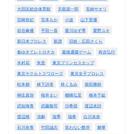
大田区総合体育館
天龍源一郎
安納サオリ
宮崎有妃
宮本もか
小波
山下実優
岩谷麻優
平田一喜
愛川ゆず季
愛野ユキ
新日本プロレス
新譜
旧姓・広田さくら
春ゆきてレトロチカ
最後通牒ゲーム
有吉弘行
木村花
朱里
東京プリンセスカップ
東京ヤクルトスワローズ
東京女子プロレス
松本都
林下詩美
柊くるみ
柴田勝頼
桐生真弥
桜井まい
棚橋弘至
橋本千紘
武知海青
武藤敬司
沙希様
渡辺未詩
渡辺桃
演劇
瑞季
瑞希
白川未奈
石川奈青
竹田誠志
笑わない数学
舞華