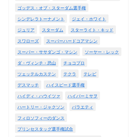
ゴッデス・オブ・スターダム選手権
シンデレラトーナメント
ジェイ・ホワイト
ジュリア
スターダム
スターライト・キッド
スワローズ
スーパーハードコアマシン
スーパー・ササダンゴ・マシン
ソーヤー・レック
ダ・ヴィンチ・恐山
チョコプロ
ツェッテルカステン
テクラ
テレビ
デスマッチ
ハイスピード選手権
ハイディ・ハウイツァ
ハイパーミサヲ
ハートリー・ジャクソン
バラエティ
フィロソフィーのダンス
プリンセスタッグ選手権試合