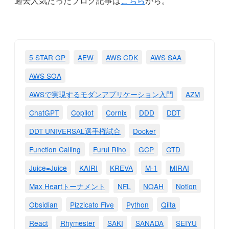
過去人気だったブログ記事は
こちら
から。
5 STAR GP
AEW
AWS CDK
AWS SAA
AWS SOA
AWSで実現するモダンアプリケーション入門
AZM
ChatGPT
Copilot
Cornix
DDD
DDT
DDT UNIVERSAL選手権試合
Docker
Function Calling
Furui Riho
GCP
GTD
Juice=Juice
KAIRI
KREVA
M-1
MIRAI
Max Heartトーナメント
NFL
NOAH
Notion
Obsidian
Pizzicato Five
Python
Qiita
React
Rhymester
SAKI
SANADA
SEIYU