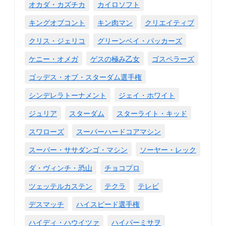
オカダ・カズチカ
カイロソフト
キングオブコント
キン肉マン
クリエイティブ
クリス・ジェリコ
グリーンベイ・パッカーズ
ケニー・オメガ
ゲスの極み乙女
ゴスペラーズ
ゴッデス・オブ・スターダム選手権
シンデレラトーナメント
ジェイ・ホワイト
ジュリア
スターダム
スターライト・キッド
スワローズ
スーパーハードコアマシン
スーパー・ササダンゴ・マシン
ソーヤー・レック
ダ・ヴィンチ・恐山
チョコプロ
ツェッテルカステン
テクラ
テレビ
デスマッチ
ハイスピード選手権
ハイディ・ハウイツァ
ハイパーミサヲ