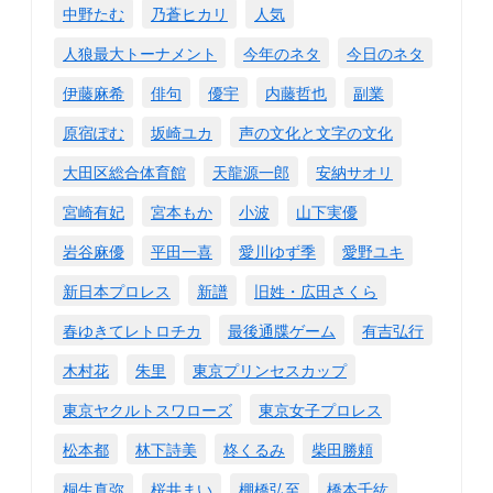
中野たむ
乃蒼ヒカリ
人気
人狼最大トーナメント
今年のネタ
今日のネタ
伊藤麻希
俳句
優宇
内藤哲也
副業
原宿ぽむ
坂崎ユカ
声の文化と文字の文化
大田区総合体育館
天龍源一郎
安納サオリ
宮崎有妃
宮本もか
小波
山下実優
岩谷麻優
平田一喜
愛川ゆず季
愛野ユキ
新日本プロレス
新譜
旧姓・広田さくら
春ゆきてレトロチカ
最後通牒ゲーム
有吉弘行
木村花
朱里
東京プリンセスカップ
東京ヤクルトスワローズ
東京女子プロレス
松本都
林下詩美
柊くるみ
柴田勝頼
桐生真弥
桜井まい
棚橋弘至
橋本千紘