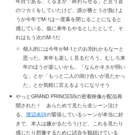
年目である。くるまが「終わらせる」と言う旨
のツカミをしていたけど、誰が勝とうが負けよ
うが今年でM-1は一度幕を閉じることになると
感じている。仮に来年もやるとしたとして、そ
れはもう次のM-1だ
個人的には今年がM-1とのお別れかもなーと
思った。来年も楽しく見るだろう。むしろ来
年のほうが楽しいかも。「なんかネタが弱い
な」とか「もっと二人の掛け合いが見たかっ
た」とか気軽に言えるようになりそう
やっとGRAND PRINCESSの密着映像が配信再
開された！ あらためて見たら全シーン泣け
る。
渡辺未詩
の緊張しているシーンが本当に好
きで、本人は嫌がるだろうけど、これを見たり
感じたり想像するために試合を観続けている