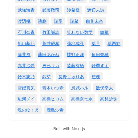
武知海青
武藤敬司
沙希様
渡辺未詩
渡辺桃
演劇
瑞季
瑞希
白川未奈
石川奈青
竹田誠志
笑わない数学
舞華
船山基紀
荒井優希
菊地成孔
葉月
葛西純
藤井風
藤田あかね
蝶野正洋
角田奈穂
赤井沙希
辰巳リカ
遠藤有栖
鈴季すず
鈴木志乃
鈴芽
長野じゅりあ
雀魂
雪妃真矢
青木いつ希
風城ハル
飯伏幸太
駿河メイ
高橋ヒロム
高橋奈七永
高見汐珠
魂のゆくえ
鹿島沙希
Built with Next.js