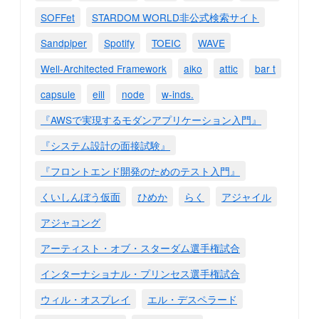
SOFFet
STARDOM WORLD非公式検索サイト
Sandpiper
Spotify
TOEIC
WAVE
Well-Architected Framework
aiko
attic
bar t
capsule
eill
node
w-inds.
『AWSで実現するモダンアプリケーション入門』
『システム設計の面接試験』
『フロントエンド開発のためのテスト入門』
くいしんぼう仮面
ひめか
らく
アジャイル
アジャコング
アーティスト・オブ・スターダム選手権試合
インターナショナル・プリンセス選手権試合
ウィル・オスプレイ
エル・デスペラード