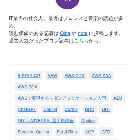
IT業界の社会人。最近はプロレスと音楽の話題が多
め。
読む価値のある記事は
Qiita
や
note
に投稿します。
過去人気だったブログ記事は
こちら
から。
5 STAR GP
AEW
AWS CDK
AWS SAA
AWS SOA
AWSで実現するモダンアプリケーション入門
AZM
ChatGPT
Copilot
Cornix
DDD
DDT
DDT UNIVERSAL選手権試合
Docker
Function Calling
Furui Riho
GCP
GTD