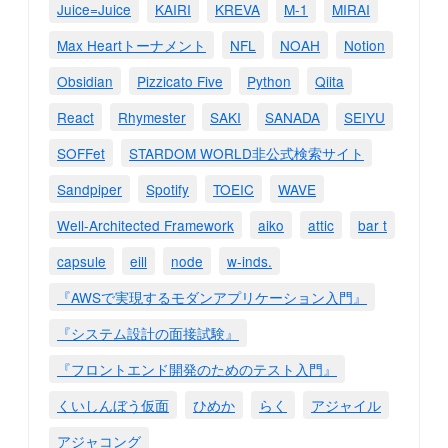
Juice=Juice
KAIRI
KREVA
M-1
MIRAI
Max Heartトーナメント
NFL
NOAH
Notion
Obsidian
Pizzicato Five
Python
Qiita
React
Rhymester
SAKI
SANADA
SEIYU
SOFFet
STARDOM WORLD非公式検索サイト
Sandpiper
Spotify
TOEIC
WAVE
Well-Architected Framework
aiko
attic
bar t
capsule
eill
node
w-inds.
『AWSで実現するモダンアプリケーション入門』
『システム設計の面接試験』
『フロントエンド開発のためのテスト入門』
くいしんぼう仮面
ひめか
らく
アジャイル
アジャコング