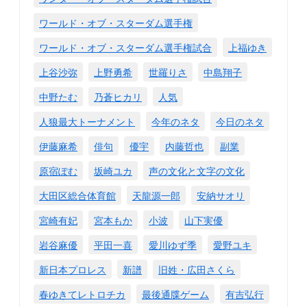
ワールド・オブ・スターダム選手権
ワールド・オブ・スターダム選手権試合
上福ゆき
上谷沙弥
上野勇希
世羅りさ
中島翔子
中野たむ
乃蒼ヒカリ
人気
人狼最大トーナメント
今年のネタ
今日のネタ
伊藤麻希
俳句
優宇
内藤哲也
副業
原宿ぽむ
坂崎ユカ
声の文化と文字の文化
大田区総合体育館
天龍源一郎
安納サオリ
宮崎有妃
宮本もか
小波
山下実優
岩谷麻優
平田一喜
愛川ゆず季
愛野ユキ
新日本プロレス
新譜
旧姓・広田さくら
春ゆきてレトロチカ
最後通牒ゲーム
有吉弘行