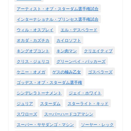
アーティスト・オブ・スターダム選手権試合
インターナショナル・プリンセス選手権試合
ウィル・オスプレイ
エル・デスペラード
オカダ・カズチカ
カイロソフト
キングオブコント
キン肉マン
クリエイティブ
クリス・ジェリコ
グリーンベイ・パッカーズ
ケニー・オメガ
ゲスの極み乙女
ゴスペラーズ
ゴッデス・オブ・スターダム選手権
シンデレラトーナメント
ジェイ・ホワイト
ジュリア
スターダム
スターライト・キッド
スワローズ
スーパーハードコアマシン
スーパー・ササダンゴ・マシン
ソーヤー・レック