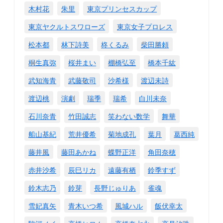
木村花
朱里
東京プリンセスカップ
東京ヤクルトスワローズ
東京女子プロレス
松本都
林下詩美
柊くるみ
柴田勝頼
桐生真弥
桜井まい
棚橋弘至
橋本千紘
武知海青
武藤敬司
沙希様
渡辺未詩
渡辺桃
演劇
瑞季
瑞希
白川未奈
石川奈青
竹田誠志
笑わない数学
舞華
船山基紀
荒井優希
菊地成孔
葉月
葛西純
藤井風
藤田あかね
蝶野正洋
角田奈穂
赤井沙希
辰巳リカ
遠藤有栖
鈴季すず
鈴木志乃
鈴芽
長野じゅりあ
雀魂
雪妃真矢
青木いつ希
風城ハル
飯伏幸太