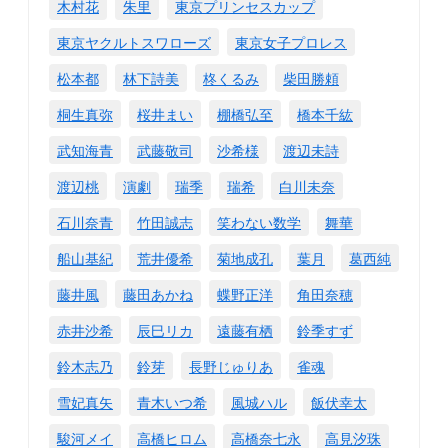
木村花
朱里
東京プリンセスカップ
東京ヤクルトスワローズ
東京女子プロレス
松本都
林下詩美
柊くるみ
柴田勝頼
桐生真弥
桜井まい
棚橋弘至
橋本千紘
武知海青
武藤敬司
沙希様
渡辺未詩
渡辺桃
演劇
瑞季
瑞希
白川未奈
石川奈青
竹田誠志
笑わない数学
舞華
船山基紀
荒井優希
菊地成孔
葉月
葛西純
藤井風
藤田あかね
蝶野正洋
角田奈穂
赤井沙希
辰巳リカ
遠藤有栖
鈴季すず
鈴木志乃
鈴芽
長野じゅりあ
雀魂
雪妃真矢
青木いつ希
風城ハル
飯伏幸太
駿河メイ
高橋ヒロム
高橋奈七永
高見汐珠