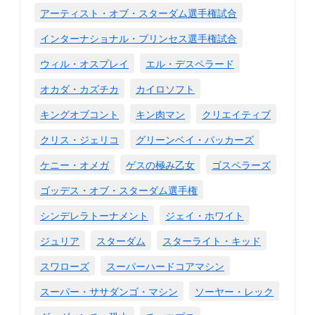
アーティスト・オブ・スターダム選手権試合
インターナショナル・プリンセス選手権試合
ウィル・オスプレイ
エル・デスペラード
オカダ・カズチカ
カイロソフト
キングオブコント
キン肉マン
クリエイティブ
クリス・ジェリコ
グリーンベイ・パッカーズ
ケニー・オメガ
ゲスの極み乙女
ゴスペラーズ
ゴッデス・オブ・スターダム選手権
シンデレラトーナメント
ジェイ・ホワイト
ジュリア
スターダム
スターライト・キッド
スワローズ
スーパーハードコアマシン
スーパー・ササダンゴ・マシン
ソーヤー・レック