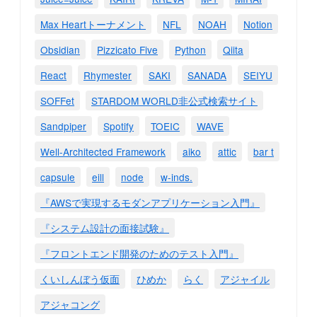
Max Heartトーナメント
NFL
NOAH
Notion
Obsidian
Pizzicato Five
Python
Qiita
React
Rhymester
SAKI
SANADA
SEIYU
SOFFet
STARDOM WORLD非公式検索サイト
Sandpiper
Spotify
TOEIC
WAVE
Well-Architected Framework
aiko
attic
bar t
capsule
eill
node
w-inds.
『AWSで実現するモダンアプリケーション入門』
『システム設計の面接試験』
『フロントエンド開発のためのテスト入門』
くいしんぼう仮面
ひめか
らく
アジャイル
アジャコング