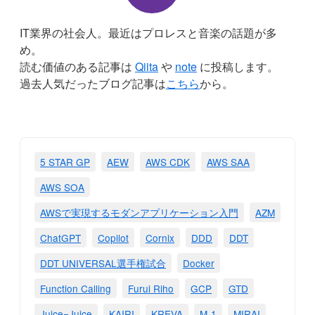
IT業界の社会人。最近はプロレスと音楽の話題が多
め。
読む価値のある記事は
Qiita
や
note
に投稿します。
過去人気だったブログ記事は
こちら
から。
5 STAR GP
AEW
AWS CDK
AWS SAA
AWS SOA
AWSで実現するモダンアプリケーション入門
AZM
ChatGPT
Copilot
Cornix
DDD
DDT
DDT UNIVERSAL選手権試合
Docker
Function Calling
Furui Riho
GCP
GTD
Juice=Juice
KAIRI
KREVA
M-1
MIRAI