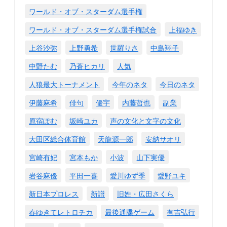
ワールド・オブ・スターダム選手権
ワールド・オブ・スターダム選手権試合
上福ゆき
上谷沙弥
上野勇希
世羅りさ
中島翔子
中野たむ
乃蒼ヒカリ
人気
人狼最大トーナメント
今年のネタ
今日のネタ
伊藤麻希
俳句
優宇
内藤哲也
副業
原宿ぽむ
坂崎ユカ
声の文化と文字の文化
大田区総合体育館
天龍源一郎
安納サオリ
宮崎有妃
宮本もか
小波
山下実優
岩谷麻優
平田一喜
愛川ゆず季
愛野ユキ
新日本プロレス
新譜
旧姓・広田さくら
春ゆきてレトロチカ
最後通牒ゲーム
有吉弘行