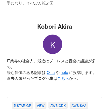
手になり、そのぶん転ぶ回...
Kobori Akira
K
IT業界の社会人。最近はプロレスと音楽の話題が多
め。
読む価値のある記事は
Qiita
や
note
に投稿します。
過去人気だったブログ記事は
こちら
から。
5 STAR GP
AEW
AWS CDK
AWS SAA