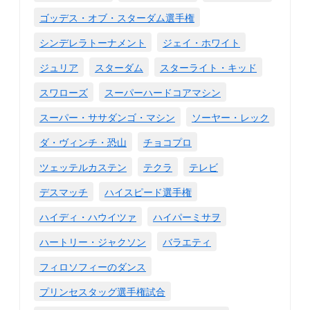
ゴッデス・オブ・スターダム選手権
シンデレラトーナメント
ジェイ・ホワイト
ジュリア
スターダム
スターライト・キッド
スワローズ
スーパーハードコアマシン
スーパー・ササダンゴ・マシン
ソーヤー・レック
ダ・ヴィンチ・恐山
チョコプロ
ツェッテルカステン
テクラ
テレビ
デスマッチ
ハイスピード選手権
ハイディ・ハウイツァ
ハイパーミサヲ
ハートリー・ジャクソン
バラエティ
フィロソフィーのダンス
プリンセスタッグ選手権試合