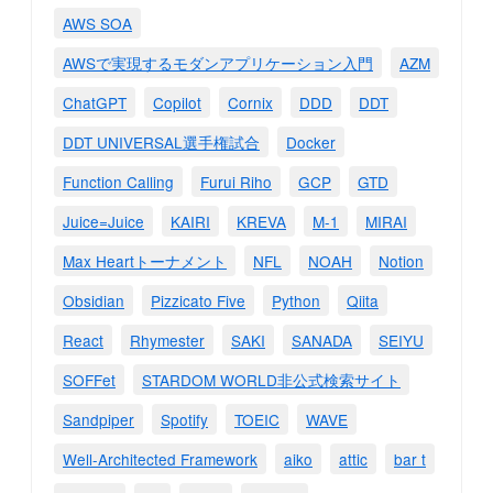
AWS SOA
AWSで実現するモダンアプリケーション入門
AZM
ChatGPT
Copilot
Cornix
DDD
DDT
DDT UNIVERSAL選手権試合
Docker
Function Calling
Furui Riho
GCP
GTD
Juice=Juice
KAIRI
KREVA
M-1
MIRAI
Max Heartトーナメント
NFL
NOAH
Notion
Obsidian
Pizzicato Five
Python
Qiita
React
Rhymester
SAKI
SANADA
SEIYU
SOFFet
STARDOM WORLD非公式検索サイト
Sandpiper
Spotify
TOEIC
WAVE
Well-Architected Framework
aiko
attic
bar t