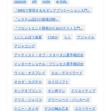
capsule
eill
node
w-inds.
『AWSで実現するモダンアプリケーション入門』
『システム設計の面接試験』
『フロントエンド開発のためのテスト入門』
くいしんぼう仮面
ひめか
らく
アジャイル
アジャコング
アーティスト・オブ・スターダム選手権試合
インターナショナル・プリンセス選手権試合
ウィル・オスプレイ
エル・デスペラード
オカダ・カズチカ
カイロソフト
キングオブコント
キン肉マン
クリエイティブ
クリス・ジェリコ
グリーンベイ・パッカーズ
ケニー・オメガ
ゲスの極み乙女
ゴスペラーズ