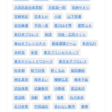
大田区総合体育館
天龍源一郎
安納サオリ
宮崎有妃
宮本もか
小波
山下実優
岩谷麻優
平田一喜
愛川ゆず季
愛野ユキ
新日本プロレス
新譜
旧姓・広田さくら
春ゆきてレトロチカ
最後通牒ゲーム
有吉弘行
木村花
朱里
東京プリンセスカップ
東京ヤクルトスワローズ
東京女子プロレス
松本都
林下詩美
柊くるみ
柴田勝頼
桐生真弥
桜井まい
棚橋弘至
橋本千紘
武知海青
武藤敬司
沙希様
渡辺未詩
渡辺桃
演劇
瑞季
瑞希
白川未奈
石川奈青
竹田誠志
笑わない数学
舞華