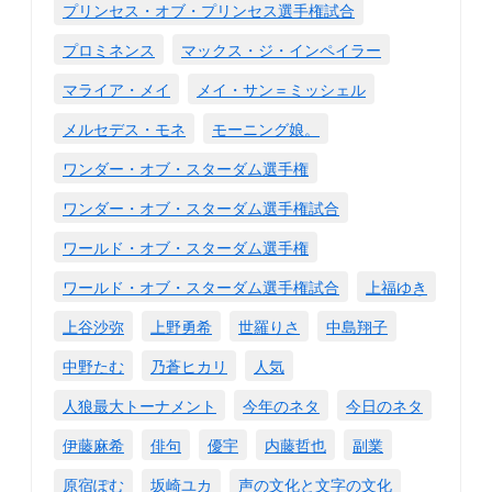
プリンセス・オブ・プリンセス選手権試合
プロミネンス
マックス・ジ・インペイラー
マライア・メイ
メイ・サン＝ミッシェル
メルセデス・モネ
モーニング娘。
ワンダー・オブ・スターダム選手権
ワンダー・オブ・スターダム選手権試合
ワールド・オブ・スターダム選手権
ワールド・オブ・スターダム選手権試合
上福ゆき
上谷沙弥
上野勇希
世羅りさ
中島翔子
中野たむ
乃蒼ヒカリ
人気
人狼最大トーナメント
今年のネタ
今日のネタ
伊藤麻希
俳句
優宇
内藤哲也
副業
原宿ぽむ
坂崎ユカ
声の文化と文字の文化