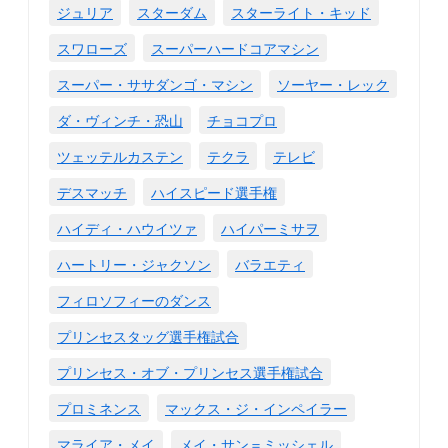
ジュリア
スターダム
スターライト・キッド
スワローズ
スーパーハードコアマシン
スーパー・ササダンゴ・マシン
ソーヤー・レック
ダ・ヴィンチ・恐山
チョコプロ
ツェッテルカステン
テクラ
テレビ
デスマッチ
ハイスピード選手権
ハイディ・ハウイツァ
ハイパーミサヲ
ハートリー・ジャクソン
バラエティ
フィロソフィーのダンス
プリンセスタッグ選手権試合
プリンセス・オブ・プリンセス選手権試合
プロミネンス
マックス・ジ・インペイラー
マライア・メイ
メイ・サン＝ミッシェル