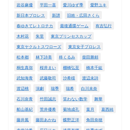
岩谷麻優
平田一喜
愛川ゆず季
愛野ユキ
新日本プロレス
新譜
旧姓・広田さくら
春ゆきてレトロチカ
最後通牒ゲーム
有吉弘行
木村花
朱里
東京プリンセスカップ
東京ヤクルトスワローズ
東京女子プロレス
松本都
林下詩美
柊くるみ
柴田勝頼
桐生真弥
桜井まい
棚橋弘至
橋本千紘
武知海青
武藤敬司
沙希様
渡辺未詩
渡辺桃
演劇
瑞季
瑞希
白川未奈
石川奈青
竹田誠志
笑わない数学
舞華
船山基紀
荒井優希
菊地成孔
葉月
葛西純
藤井風
藤田あかね
蝶野正洋
角田奈穂