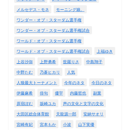
メルセデス・モネ
モーニング娘。
ワンダー・オブ・スターダム選手権
ワンダー・オブ・スターダム選手権試合
ワールド・オブ・スターダム選手権
ワールド・オブ・スターダム選手権試合
上福ゆき
上谷沙弥
上野勇希
世羅りさ
中島翔子
中野たむ
乃蒼ヒカリ
人気
人狼最大トーナメント
今年のネタ
今日のネタ
伊藤麻希
俳句
優宇
内藤哲也
副業
原宿ぽむ
坂崎ユカ
声の文化と文字の文化
大田区総合体育館
天龍源一郎
安納サオリ
宮崎有妃
宮本もか
小波
山下実優