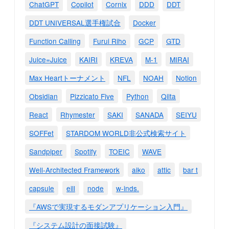
ChatGPT
Copilot
Cornix
DDD
DDT
DDT UNIVERSAL選手権試合
Docker
Function Calling
Furui Riho
GCP
GTD
Juice=Juice
KAIRI
KREVA
M-1
MIRAI
Max Heartトーナメント
NFL
NOAH
Notion
Obsidian
Pizzicato Five
Python
Qiita
React
Rhymester
SAKI
SANADA
SEIYU
SOFFet
STARDOM WORLD非公式検索サイト
Sandpiper
Spotify
TOEIC
WAVE
Well-Architected Framework
aiko
attic
bar t
capsule
eill
node
w-inds.
『AWSで実現するモダンアプリケーション入門』
『システム設計の面接試験』