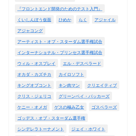
『フロントエンド開発のためのテスト入門』
くいしんぼう仮面
ひめか
らく
アジャイル
アジャコング
アーティスト・オブ・スターダム選手権試合
インターナショナル・プリンセス選手権試合
ウィル・オスプレイ
エル・デスペラード
オカダ・カズチカ
カイロソフト
キングオブコント
キン肉マン
クリエイティブ
クリス・ジェリコ
グリーンベイ・パッカーズ
ケニー・オメガ
ゲスの極み乙女
ゴスペラーズ
ゴッデス・オブ・スターダム選手権
シンデレラトーナメント
ジェイ・ホワイト