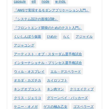
capsule
eill
node
w-inds.
『AWSで実現するモダンアプリケーション入門』
『システム設計の面接試験』
『フロントエンド開発のためのテスト入門』
くいしんぼう仮面
ひめか
らく
アジャイル
アジャコング
アーティスト・オブ・スターダム選手権試合
インターナショナル・プリンセス選手権試合
ウィル・オスプレイ
エル・デスペラード
オカダ・カズチカ
カイロソフト
キングオブコント
キン肉マン
クリエイティブ
クリス・ジェリコ
グリーンベイ・パッカーズ
ケニー・オメガ
ゲスの極み乙女
ゴスペラーズ