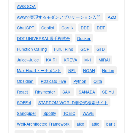
AWS SOA
AWSで実現するモダンアプリケーション入門
AZM
ChatGPT
Copilot
Cornix
DDD
DDT
DDT UNIVERSAL選手権試合
Docker
Function Calling
Furui Riho
GCP
GTD
Juice=Juice
KAIRI
KREVA
M-1
MIRAI
Max Heartトーナメント
NFL
NOAH
Notion
Obsidian
Pizzicato Five
Python
Qiita
React
Rhymester
SAKI
SANADA
SEIYU
SOFFet
STARDOM WORLD非公式検索サイト
Sandpiper
Spotify
TOEIC
WAVE
Well-Architected Framework
aiko
attic
bar t