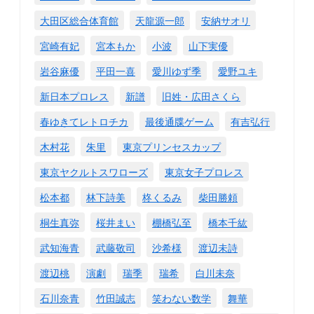
大田区総合体育館
天龍源一郎
安納サオリ
宮崎有妃
宮本もか
小波
山下実優
岩谷麻優
平田一喜
愛川ゆず季
愛野ユキ
新日本プロレス
新譜
旧姓・広田さくら
春ゆきてレトロチカ
最後通牒ゲーム
有吉弘行
木村花
朱里
東京プリンセスカップ
東京ヤクルトスワローズ
東京女子プロレス
松本都
林下詩美
柊くるみ
柴田勝頼
桐生真弥
桜井まい
棚橋弘至
橋本千紘
武知海青
武藤敬司
沙希様
渡辺未詩
渡辺桃
演劇
瑞季
瑞希
白川未奈
石川奈青
竹田誠志
笑わない数学
舞華