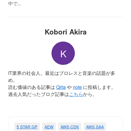
中で...
Kobori Akira
K
IT業界の社会人。最近はプロレスと音楽の話題が多
め。
読む価値のある記事は
Qiita
や
note
に投稿します。
過去人気だったブログ記事は
こちら
から。
5 STAR GP
AEW
AWS CDK
AWS SAA