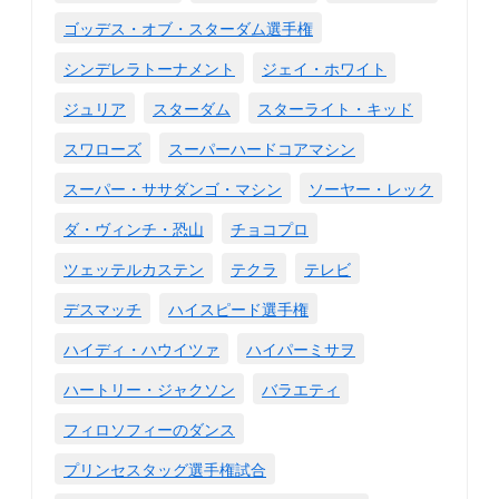
ゴッデス・オブ・スターダム選手権
シンデレラトーナメント
ジェイ・ホワイト
ジュリア
スターダム
スターライト・キッド
スワローズ
スーパーハードコアマシン
スーパー・ササダンゴ・マシン
ソーヤー・レック
ダ・ヴィンチ・恐山
チョコプロ
ツェッテルカステン
テクラ
テレビ
デスマッチ
ハイスピード選手権
ハイディ・ハウイツァ
ハイパーミサヲ
ハートリー・ジャクソン
バラエティ
フィロソフィーのダンス
プリンセスタッグ選手権試合