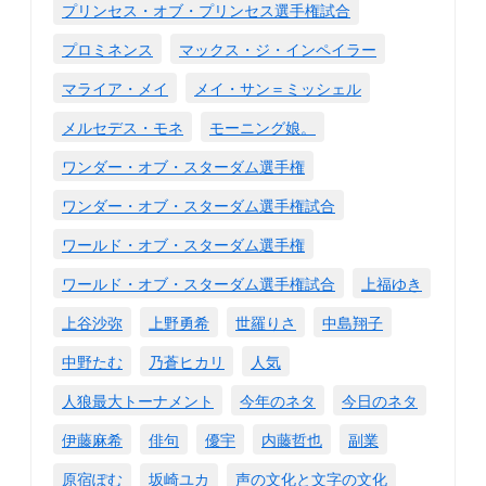
プリンセス・オブ・プリンセス選手権試合
プロミネンス
マックス・ジ・インペイラー
マライア・メイ
メイ・サン＝ミッシェル
メルセデス・モネ
モーニング娘。
ワンダー・オブ・スターダム選手権
ワンダー・オブ・スターダム選手権試合
ワールド・オブ・スターダム選手権
ワールド・オブ・スターダム選手権試合
上福ゆき
上谷沙弥
上野勇希
世羅りさ
中島翔子
中野たむ
乃蒼ヒカリ
人気
人狼最大トーナメント
今年のネタ
今日のネタ
伊藤麻希
俳句
優宇
内藤哲也
副業
原宿ぽむ
坂崎ユカ
声の文化と文字の文化