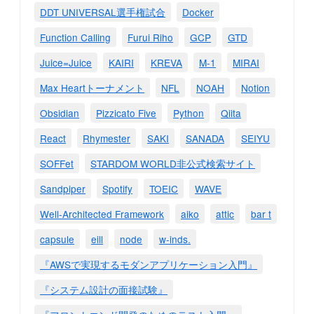
DDT UNIVERSAL選手権試合
Docker
Function Calling
Furui Riho
GCP
GTD
Juice=Juice
KAIRI
KREVA
M-1
MIRAI
Max Heartトーナメント
NFL
NOAH
Notion
Obsidian
Pizzicato Five
Python
Qiita
React
Rhymester
SAKI
SANADA
SEIYU
SOFFet
STARDOM WORLD非公式検索サイト
Sandpiper
Spotify
TOEIC
WAVE
Well-Architected Framework
aiko
attic
bar t
capsule
eill
node
w-inds.
『AWSで実現するモダンアプリケーション入門』
『システム設計の面接試験』