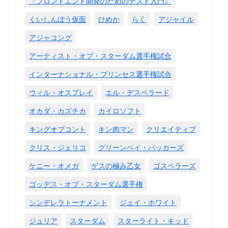
『フロントエンド開発のためのテスト入門』
くいしんぼう仮面
ひめか
らく
アジャイル
アジャコング
アーティスト・オブ・スターダム選手権試合
インターナショナル・プリンセス選手権試合
ウィル・オスプレイ
エル・デスペラード
オカダ・カズチカ
カイロソフト
キングオブコント
キン肉マン
クリエイティブ
クリス・ジェリコ
グリーンベイ・パッカーズ
ケニー・オメガ
ゲスの極み乙女
ゴスペラーズ
ゴッデス・オブ・スターダム選手権
シンデレラトーナメント
ジェイ・ホワイト
ジュリア
スターダム
スターライト・キッド