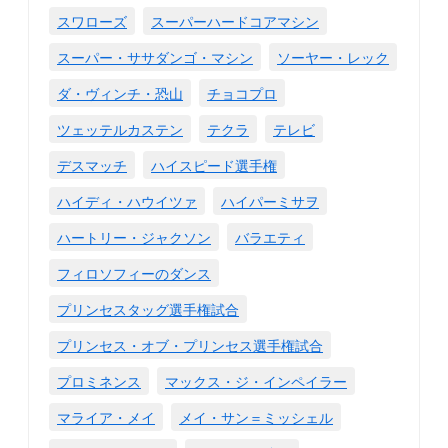
スワローズ
スーパーハードコアマシン
スーパー・ササダンゴ・マシン
ソーヤー・レック
ダ・ヴィンチ・恐山
チョコプロ
ツェッテルカステン
テクラ
テレビ
デスマッチ
ハイスピード選手権
ハイディ・ハウイツァ
ハイパーミサヲ
ハートリー・ジャクソン
バラエティ
フィロソフィーのダンス
プリンセスタッグ選手権試合
プリンセス・オブ・プリンセス選手権試合
プロミネンス
マックス・ジ・インペイラー
マライア・メイ
メイ・サン＝ミッシェル