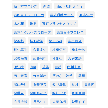
新日本プロレス
新譜
旧姓・広田さくら
春ゆきてレトロチカ
最後通牒ゲーム
有吉弘行
木村花
朱里
東京プリンセスカップ
東京ヤクルトスワローズ
東京女子プロレス
松本都
林下詩美
柊くるみ
柴田勝頼
桐生真弥
桜井まい
棚橋弘至
橋本千紘
武知海青
武藤敬司
沙希様
渡辺未詩
渡辺桃
演劇
瑞季
瑞希
白川未奈
石川奈青
竹田誠志
笑わない数学
舞華
船山基紀
荒井優希
菊地成孔
葉月
葛西純
藤井風
藤田あかね
蝶野正洋
角田奈穂
赤井沙希
辰巳リカ
遠藤有栖
鈴季すず