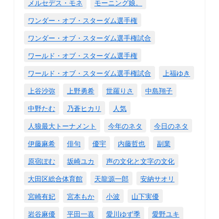
メルセデス・モネ
モーニング娘。
ワンダー・オブ・スターダム選手権
ワンダー・オブ・スターダム選手権試合
ワールド・オブ・スターダム選手権
ワールド・オブ・スターダム選手権試合
上福ゆき
上谷沙弥
上野勇希
世羅りさ
中島翔子
中野たむ
乃蒼ヒカリ
人気
人狼最大トーナメント
今年のネタ
今日のネタ
伊藤麻希
俳句
優宇
内藤哲也
副業
原宿ぽむ
坂崎ユカ
声の文化と文字の文化
大田区総合体育館
天龍源一郎
安納サオリ
宮崎有妃
宮本もか
小波
山下実優
岩谷麻優
平田一喜
愛川ゆず季
愛野ユキ