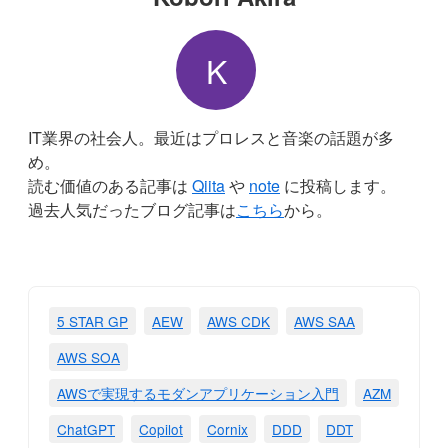
K
IT業界の社会人。最近はプロレスと音楽の話題が多
め。
読む価値のある記事は
Qiita
や
note
に投稿します。
過去人気だったブログ記事は
こちら
から。
5 STAR GP
AEW
AWS CDK
AWS SAA
AWS SOA
AWSで実現するモダンアプリケーション入門
AZM
ChatGPT
Copilot
Cornix
DDD
DDT