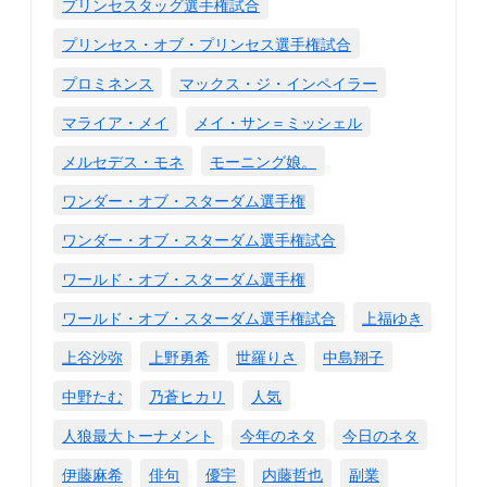
プリンセスタッグ選手権試合
プリンセス・オブ・プリンセス選手権試合
プロミネンス
マックス・ジ・インペイラー
マライア・メイ
メイ・サン＝ミッシェル
メルセデス・モネ
モーニング娘。
ワンダー・オブ・スターダム選手権
ワンダー・オブ・スターダム選手権試合
ワールド・オブ・スターダム選手権
ワールド・オブ・スターダム選手権試合
上福ゆき
上谷沙弥
上野勇希
世羅りさ
中島翔子
中野たむ
乃蒼ヒカリ
人気
人狼最大トーナメント
今年のネタ
今日のネタ
伊藤麻希
俳句
優宇
内藤哲也
副業