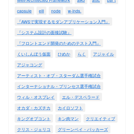
Well-Architected Framework
aiko
attic
bar t
capsule
eill
node
w-inds.
『AWSで実現するモダンアプリケーション入門』
『システム設計の面接試験』
『フロントエンド開発のためのテスト入門』
くいしんぼう仮面
ひめか
らく
アジャイル
アジャコング
アーティスト・オブ・スターダム選手権試合
インターナショナル・プリンセス選手権試合
ウィル・オスプレイ
エル・デスペラード
オカダ・カズチカ
カイロソフト
キングオブコント
キン肉マン
クリエイティブ
クリス・ジェリコ
グリーンベイ・パッカーズ