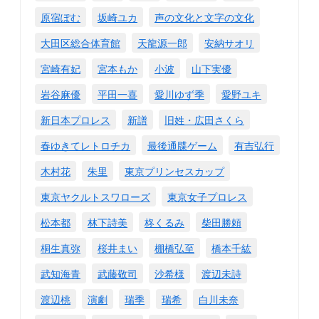
原宿ぽむ
坂崎ユカ
声の文化と文字の文化
大田区総合体育館
天龍源一郎
安納サオリ
宮崎有妃
宮本もか
小波
山下実優
岩谷麻優
平田一喜
愛川ゆず季
愛野ユキ
新日本プロレス
新譜
旧姓・広田さくら
春ゆきてレトロチカ
最後通牒ゲーム
有吉弘行
木村花
朱里
東京プリンセスカップ
東京ヤクルトスワローズ
東京女子プロレス
松本都
林下詩美
柊くるみ
柴田勝頼
桐生真弥
桜井まい
棚橋弘至
橋本千紘
武知海青
武藤敬司
沙希様
渡辺未詩
渡辺桃
演劇
瑞季
瑞希
白川未奈