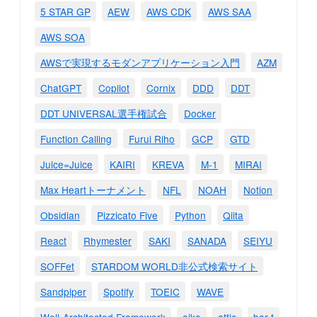
5 STAR GP
AEW
AWS CDK
AWS SAA
AWS SOA
AWSで実現するモダンアプリケーション入門
AZM
ChatGPT
Copilot
Cornix
DDD
DDT
DDT UNIVERSAL選手権試合
Docker
Function Calling
Furui Riho
GCP
GTD
Juice=Juice
KAIRI
KREVA
M-1
MIRAI
Max Heartトーナメント
NFL
NOAH
Notion
Obsidian
Pizzicato Five
Python
Qiita
React
Rhymester
SAKI
SANADA
SEIYU
SOFFet
STARDOM WORLD非公式検索サイト
Sandpiper
Spotify
TOEIC
WAVE