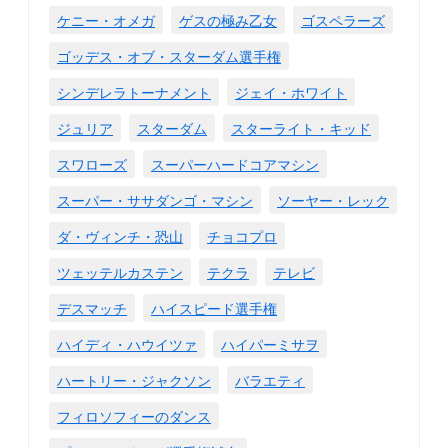
ケニー・オメガ
ゲスの極み乙女
ゴスペラーズ
ゴッデス・オブ・スターダム選手権
シンデレラトーナメント
ジェイ・ホワイト
ジュリア
スターダム
スターライト・キッド
スワローズ
スーパーハードコアマシン
スーパー・ササダンゴ・マシン
ソーヤー・レック
ダ・ヴィンチ・恐山
チョコプロ
ツェッテルカステン
テクラ
テレビ
デスマッチ
ハイスピード選手権
ハイディ・ハウイツァ
ハイパーミサヲ
ハートリー・ジャクソン
バラエティ
フィロソフィーのダンス