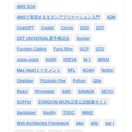
AWS SOA
AWSで実現するモダンアプリケーション入門
AZM
ChatGPT
Copilot
Cornix
DDD
DDT
DDT UNIVERSAL選手権試合
Docker
Function Calling
Furui Riho
GCP
GTD
Juice=Juice
KAIRI
KREVA
M-1
MIRAI
Max Heartトーナメント
NFL
NOAH
Notion
Obsidian
Pizzicato Five
Python
Qiita
React
Rhymester
SAKI
SANADA
SEIYU
SOFFet
STARDOM WORLD非公式検索サイト
Sandpiper
Spotify
TOEIC
WAVE
Well-Architected Framework
aiko
attic
bar t