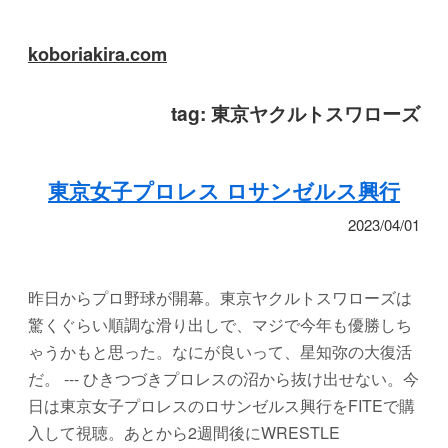
koboriakira.com
tag:
東京ヤクルトスワローズ
東京女子プロレス ロサンゼルス興行
2023/04/01
昨日からプロ野球が開幕。東京ヤクルトスワローズは
驚くぐらい順調な滑り出しで、マジで今年も優勝しち
ゃうかもと思った。なにが良いって、星知弥の大復活
だ。 --- ひきつづきプロレスの沼から抜け出せない。今
日は東京女子プロレスのロサンゼルス興行をFITEで購
入して視聴。あとから2週間後にWRESTLE