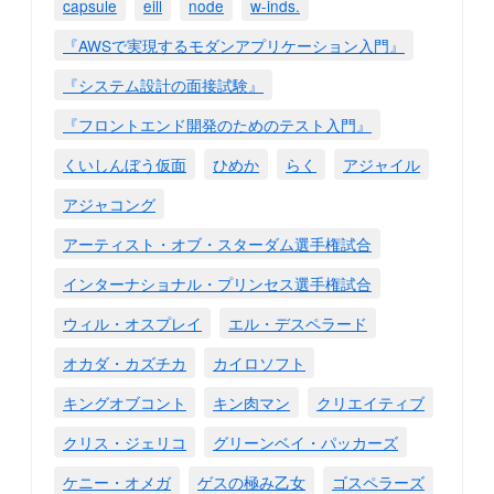
capsule
eill
node
w-inds.
『AWSで実現するモダンアプリケーション入門』
『システム設計の面接試験』
『フロントエンド開発のためのテスト入門』
くいしんぼう仮面
ひめか
らく
アジャイル
アジャコング
アーティスト・オブ・スターダム選手権試合
インターナショナル・プリンセス選手権試合
ウィル・オスプレイ
エル・デスペラード
オカダ・カズチカ
カイロソフト
キングオブコント
キン肉マン
クリエイティブ
クリス・ジェリコ
グリーンベイ・パッカーズ
ケニー・オメガ
ゲスの極み乙女
ゴスペラーズ