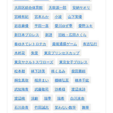
大田区総合体育館
天龍源一郎
安納サオリ
宮崎有妃
宮本もか
小波
山下実優
岩谷麻優
平田一喜
愛川ゆず季
愛野ユキ
新日本プロレス
新譜
旧姓・広田さくら
春ゆきてレトロチカ
最後通牒ゲーム
有吉弘行
木村花
朱里
東京プリンセスカップ
東京ヤクルトスワローズ
東京女子プロレス
松本都
林下詩美
柊くるみ
柴田勝頼
桐生真弥
桜井まい
棚橋弘至
橋本千紘
武知海青
武藤敬司
沙希様
渡辺未詩
渡辺桃
演劇
瑞季
瑞希
白川未奈
石川奈青
竹田誠志
笑わない数学
舞華