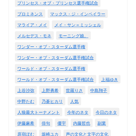
プリンセス・オブ・プリンセス選手権試合
プロミネンス
マックス・ジ・インペイラー
マライア・メイ
メイ・サン＝ミッシェル
メルセデス・モネ
モーニング娘。
ワンダー・オブ・スターダム選手権
ワンダー・オブ・スターダム選手権試合
ワールド・オブ・スターダム選手権
ワールド・オブ・スターダム選手権試合
上福ゆき
上谷沙弥
上野勇希
世羅りさ
中島翔子
中野たむ
乃蒼ヒカリ
人気
人狼最大トーナメント
今年のネタ
今日のネタ
伊藤麻希
俳句
優宇
内藤哲也
副業
原宿ぽむ
坂崎ユカ
声の文化と文字の文化