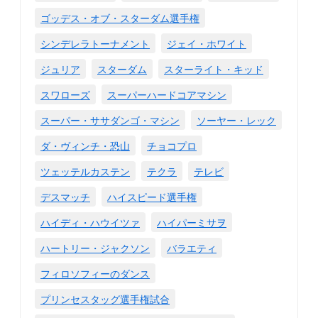
ゴッデス・オブ・スターダム選手権
シンデレラトーナメント
ジェイ・ホワイト
ジュリア
スターダム
スターライト・キッド
スワローズ
スーパーハードコアマシン
スーパー・ササダンゴ・マシン
ソーヤー・レック
ダ・ヴィンチ・恐山
チョコプロ
ツェッテルカステン
テクラ
テレビ
デスマッチ
ハイスピード選手権
ハイディ・ハウイツァ
ハイパーミサヲ
ハートリー・ジャクソン
バラエティ
フィロソフィーのダンス
プリンセスタッグ選手権試合