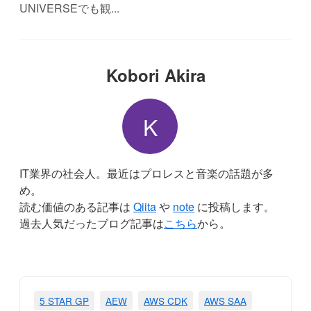
UNIVERSEでも観...
Kobori Akira
K
IT業界の社会人。最近はプロレスと音楽の話題が多
め。
読む価値のある記事は
Qiita
や
note
に投稿します。
過去人気だったブログ記事は
こちら
から。
5 STAR GP
AEW
AWS CDK
AWS SAA