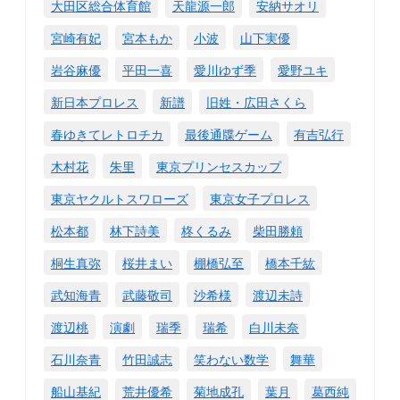
大田区総合体育館
天龍源一郎
安納サオリ
宮崎有妃
宮本もか
小波
山下実優
岩谷麻優
平田一喜
愛川ゆず季
愛野ユキ
新日本プロレス
新譜
旧姓・広田さくら
春ゆきてレトロチカ
最後通牒ゲーム
有吉弘行
木村花
朱里
東京プリンセスカップ
東京ヤクルトスワローズ
東京女子プロレス
松本都
林下詩美
柊くるみ
柴田勝頼
桐生真弥
桜井まい
棚橋弘至
橋本千紘
武知海青
武藤敬司
沙希様
渡辺未詩
渡辺桃
演劇
瑞季
瑞希
白川未奈
石川奈青
竹田誠志
笑わない数学
舞華
船山基紀
荒井優希
菊地成孔
葉月
葛西純