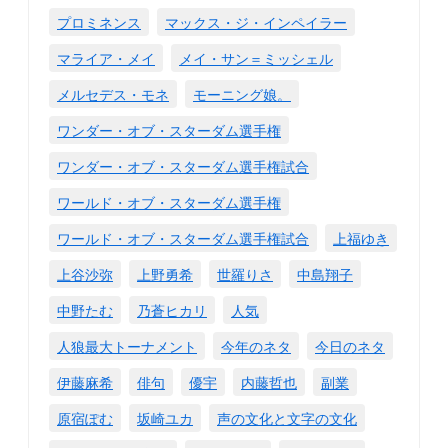
プロミネンス
マックス・ジ・インペイラー
マライア・メイ
メイ・サン＝ミッシェル
メルセデス・モネ
モーニング娘。
ワンダー・オブ・スターダム選手権
ワンダー・オブ・スターダム選手権試合
ワールド・オブ・スターダム選手権
ワールド・オブ・スターダム選手権試合
上福ゆき
上谷沙弥
上野勇希
世羅りさ
中島翔子
中野たむ
乃蒼ヒカリ
人気
人狼最大トーナメント
今年のネタ
今日のネタ
伊藤麻希
俳句
優宇
内藤哲也
副業
原宿ぽむ
坂崎ユカ
声の文化と文字の文化