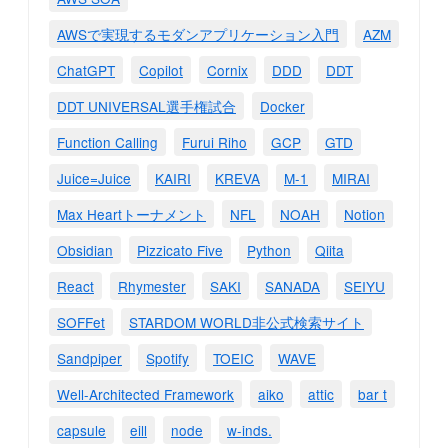
AWSで実現するモダンアプリケーション入門
AZM
ChatGPT
Copilot
Cornix
DDD
DDT
DDT UNIVERSAL選手権試合
Docker
Function Calling
Furui Riho
GCP
GTD
Juice=Juice
KAIRI
KREVA
M-1
MIRAI
Max Heartトーナメント
NFL
NOAH
Notion
Obsidian
Pizzicato Five
Python
Qiita
React
Rhymester
SAKI
SANADA
SEIYU
SOFFet
STARDOM WORLD非公式検索サイト
Sandpiper
Spotify
TOEIC
WAVE
Well-Architected Framework
aiko
attic
bar t
capsule
eill
node
w-inds.