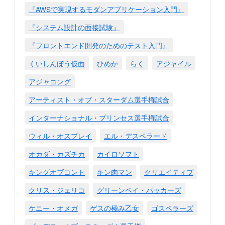
『AWSで実現するモダンアプリケーション入門』
『システム設計の面接試験』
『フロントエンド開発のためのテスト入門』
くいしんぼう仮面
ひめか
らく
アジャイル
アジャコング
アーティスト・オブ・スターダム選手権試合
インターナショナル・プリンセス選手権試合
ウィル・オスプレイ
エル・デスペラード
オカダ・カズチカ
カイロソフト
キングオブコント
キン肉マン
クリエイティブ
クリス・ジェリコ
グリーンベイ・パッカーズ
ケニー・オメガ
ゲスの極み乙女
ゴスペラーズ