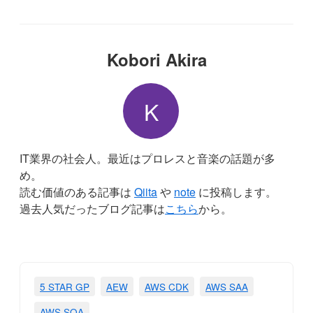
Kobori Akira
K
IT業界の社会人。最近はプロレスと音楽の話題が多
め。
読む価値のある記事は
Qiita
や
note
に投稿します。
過去人気だったブログ記事は
こちら
から。
5 STAR GP
AEW
AWS CDK
AWS SAA
AWS SOA