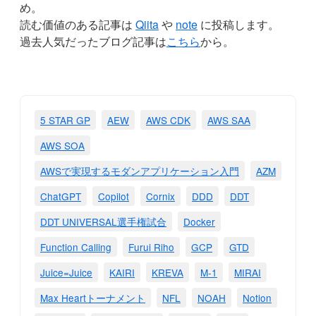
め。
読む価値のある記事は
Qiita
や
note
に投稿します。
過去人気だったブログ記事は
こちら
から。
5 STAR GP
AEW
AWS CDK
AWS SAA
AWS SOA
AWSで実現するモダンアプリケーション入門
AZM
ChatGPT
Copilot
Cornix
DDD
DDT
DDT UNIVERSAL選手権試合
Docker
Function Calling
Furui Riho
GCP
GTD
Juice=Juice
KAIRI
KREVA
M-1
MIRAI
Max Heartトーナメント
NFL
NOAH
Notion