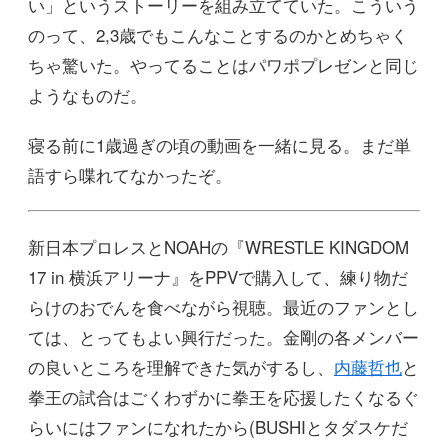
い」というストーリーを組み立てていた。こういう
のって、2,3歳でもこんなことするのかとめちゃく
ちゃ驚いた。やってることはパワポプレゼンと同じ
ようなものだ。
寝る前に1歳過ぎの頃の動画を一緒に見る。まだ単
語すら喋れてなかったぞ。
新日本プロレスとNOAHの『WRESTLE KINGDOM
17 in 横浜アリーナ』をPPVで購入して、練り物だ
らけのおでんを食べながら視聴。最近のファンとし
ては、とってもよい興行だった。金剛の各メンバー
の良いところを理解できた気がするし、
内藤哲也
と
拳王の試合はごくわずかに拳王を応援したくなるぐ
らいにはファンになれたから(BUSHIとタダスケだ