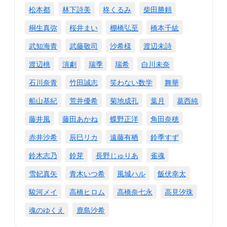
松本都
林下詩美
柊くるみ
柴田勝頼
桐生真弥
桜井まい
棚橋弘至
橋本千紘
武知海青
武藤敬司
沙希様
渡辺未詩
渡辺桃
演劇
瑞季
瑞希
白川未奈
石川奈青
竹田誠志
笑わない数学
舞華
船山基紀
荒井優希
菊地成孔
葉月
葛西純
藤井風
藤田あかね
蝶野正洋
角田奈穂
赤井沙希
辰巳リカ
遠藤有栖
鈴季すず
鈴木志乃
鈴芽
長野じゅりあ
雀魂
雪妃真矢
青木いつ希
風城ハル
飯伏幸太
駿河メイ
高橋ヒロム
高橋奈七永
高見汐珠
魂のゆくえ
鹿島沙希