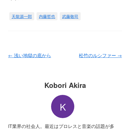
天龍源一郎
内藤哲也
武藤敬司
←
浅い地獄の底から
松竹のルシファー
→
Kobori Akira
K
IT業界の社会人。最近はプロレスと音楽の話題が多