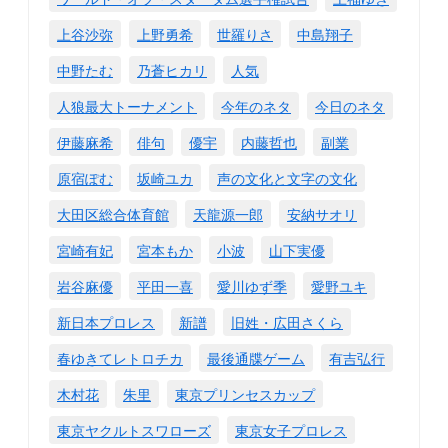
上谷沙弥
上野勇希
世羅りさ
中島翔子
中野たむ
乃蒼ヒカリ
人気
人狼最大トーナメント
今年のネタ
今日のネタ
伊藤麻希
俳句
優宇
内藤哲也
副業
原宿ぽむ
坂崎ユカ
声の文化と文字の文化
大田区総合体育館
天龍源一郎
安納サオリ
宮崎有妃
宮本もか
小波
山下実優
岩谷麻優
平田一喜
愛川ゆず季
愛野ユキ
新日本プロレス
新譜
旧姓・広田さくら
春ゆきてレトロチカ
最後通牒ゲーム
有吉弘行
木村花
朱里
東京プリンセスカップ
東京ヤクルトスワローズ
東京女子プロレス