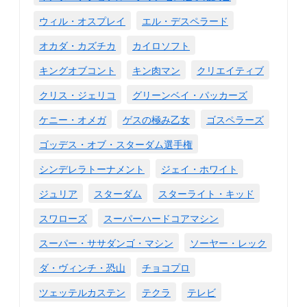
ウィル・オスプレイ
エル・デスペラード
オカダ・カズチカ
カイロソフト
キングオブコント
キン肉マン
クリエイティブ
クリス・ジェリコ
グリーンベイ・パッカーズ
ケニー・オメガ
ゲスの極み乙女
ゴスペラーズ
ゴッデス・オブ・スターダム選手権
シンデレラトーナメント
ジェイ・ホワイト
ジュリア
スターダム
スターライト・キッド
スワローズ
スーパーハードコアマシン
スーパー・ササダンゴ・マシン
ソーヤー・レック
ダ・ヴィンチ・恐山
チョコプロ
ツェッテルカステン
テクラ
テレビ