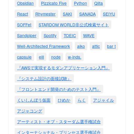
Obsidian
Pizzicato Five
Python
Qiita
React
Rhymester
SAKI
SANADA
SEIYU
SOFFet
STARDOM WORLD非公式検索サイト
Sandpiper
Spotify
TOEIC
WAVE
Well-Architected Framework
aiko
attic
bar t
capsule
eill
node
w-inds.
『AWSで実現するモダンアプリケーション入門』
『システム設計の面接試験』
『フロントエンド開発のためのテスト入門』
くいしんぼう仮面
ひめか
らく
アジャイル
アジャコング
アーティスト・オブ・スターダム選手権試合
インターナショナル・プリンセス選手権試合