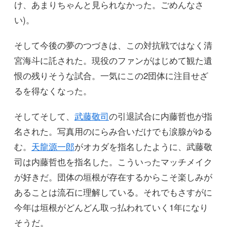
け、あまりちゃんと見られなかった。ごめんなさ
い)。
そして今後の夢のつづきは、この対抗戦ではなく清
宮海斗に託された。現役のファンがはじめて観た遺
恨の残りそうな試合。一気にこの2団体に注目せざ
るを得なくなった。
そしてそして、
武藤敬司
の引退試合に内藤哲也が指
名された。写真用のにらみ合いだけでも涙腺がゆる
む。
天龍源一郎
がオカダを指名したように、武藤敬
司は内藤哲也を指名した。こういったマッチメイク
が好きだ。団体の垣根が存在するからこそ楽しみが
あることは流石に理解している。それでもさすがに
今年は垣根がどんどん取っ払われていく1年になり
そうだ。