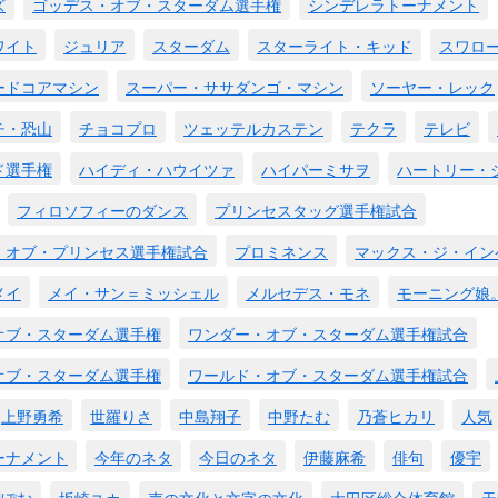
ズ
ゴッデス・オブ・スターダム選手権
シンデレラトーナメント
ワイト
ジュリア
スターダム
スターライト・キッド
スワロ
ードコアマシン
スーパー・ササダンゴ・マシン
ソーヤー・レック
チ・恐山
チョコプロ
ツェッテルカステン
テクラ
テレビ
ド選手権
ハイディ・ハウイツァ
ハイパーミサヲ
ハートリー・
フィロソフィーのダンス
プリンセスタッグ選手権試合
・オブ・プリンセス選手権試合
プロミネンス
マックス・ジ・イン
メイ
メイ・サン＝ミッシェル
メルセデス・モネ
モーニング娘
オブ・スターダム選手権
ワンダー・オブ・スターダム選手権試合
オブ・スターダム選手権
ワールド・オブ・スターダム選手権試合
上野勇希
世羅りさ
中島翔子
中野たむ
乃蒼ヒカリ
人気
ーナメント
今年のネタ
今日のネタ
伊藤麻希
俳句
優宇
宿ぽむ
坂崎ユカ
声の文化と文字の文化
大田区総合体育館
天