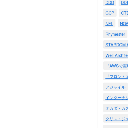
DDD
DD
GCP
GT
NFL
NO
Rhymester
STARDO
Well-Archit
『AWSで
『フロント
アジャイル
インターナ
オカダ・カ
クリス・ジ