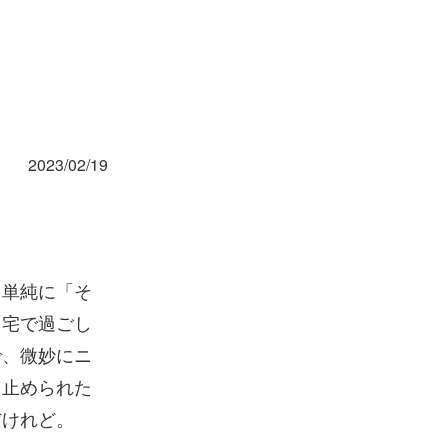
2023/02/19
、単純に「そ
自宅で過ごし
で、微妙にニ
を止められた
だけれど。