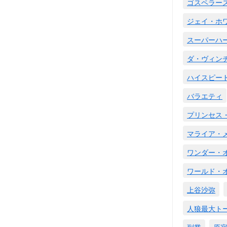
ゴスペラー
ジェイ・ホ
スーパーハ
ダ・ヴィン
ハイスピー
バラエティ
プリンセス
マライア・
ワンダー・
ワールド・
上谷沙弥
人狼最大ト
副業
原