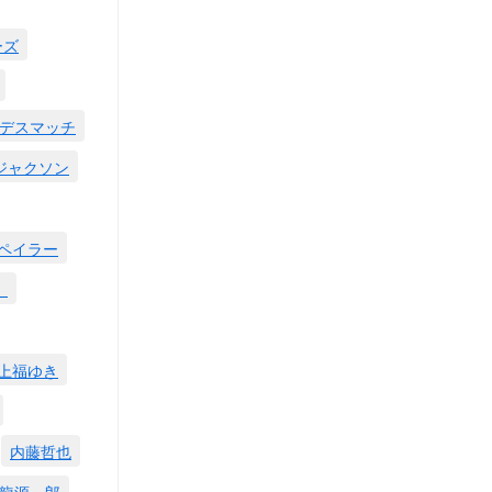
ーズ
デスマッチ
ジャクソン
ペイラー
。
上福ゆき
内藤哲也
龍源一郎