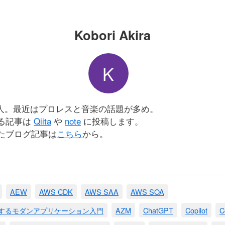
Kobori Akira
K
会人。最近はプロレスと音楽の話題が多め。
る記事は
Qiita
や
note
に投稿します。
たブログ記事は
こちら
から。
AEW
AWS CDK
AWS SAA
AWS SOA
現するモダンアプリケーション入門
AZM
ChatGPT
Copilot
C