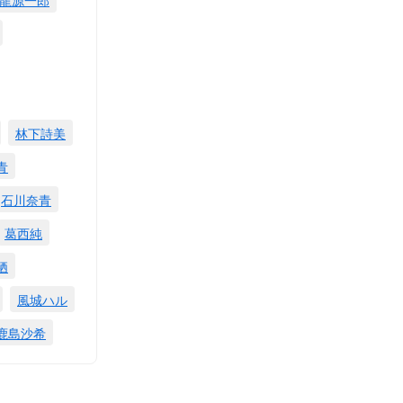
林下詩美
青
石川奈青
葛西純
栖
風城ハル
鹿島沙希