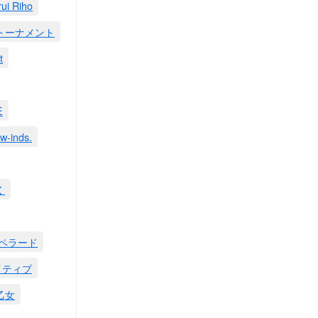
rui Riho
rtトーナメント
t
E
w-inds.
く
ペラード
イティブ
乙女