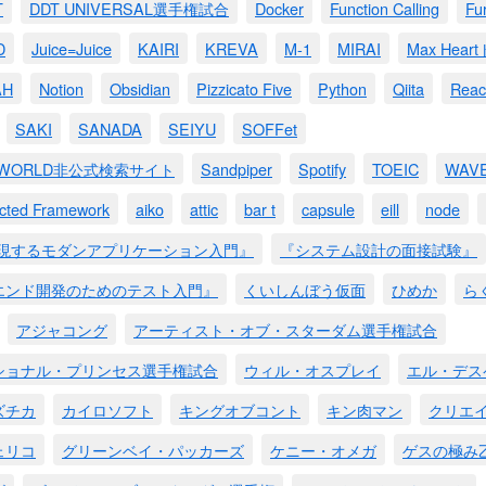
T
DDT UNIVERSAL選手権試合
Docker
Function Calling
Fu
D
Juice=Juice
KAIRI
KREVA
M-1
MIRAI
Max Hea
AH
Notion
Obsidian
Pizzicato Five
Python
Qiita
Reac
SAKI
SANADA
SEIYU
SOFFet
M WORLD非公式検索サイト
Sandpiper
Spotify
TOEIC
WAV
ected Framework
aiko
attic
bar t
capsule
eill
node
実現するモダンアプリケーション入門』
『システム設計の面接試験』
エンド開発のためのテスト入門』
くいしんぼう仮面
ひめか
ら
アジャコング
アーティスト・オブ・スターダム選手権試合
ショナル・プリンセス選手権試合
ウィル・オスプレイ
エル・デス
ズチカ
カイロソフト
キングオブコント
キン肉マン
クリエ
ェリコ
グリーンベイ・パッカーズ
ケニー・オメガ
ゲスの極み