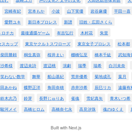
宮崎有妃
宮本もか
小波
山下実優
岩谷麻優
平田一喜
愛野ユキ
新日本プロレス
新譜
旧姓・広田さくら
トロチカ
最後通牒ゲーム
有吉弘行
木村花
朱里
セスカップ
東京ヤクルトスワローズ
東京女子プロレス
松本都
柴田勝頼
桐生真弥
桜井まい
棚橋弘至
橋本千紘
武知海
沙希様
渡辺未詩
渡辺桃
演劇
瑞季
瑞希
白川未奈
笑わない数学
舞華
船山基紀
荒井優希
菊地成孔
葉月
藤田あかね
蝶野正洋
角田奈穂
赤井沙希
辰巳リカ
遠藤有
鈴木志乃
鈴芽
長野じゅりあ
雀魂
雪妃真矢
青木いつ希
駿河メイ
高橋ヒロム
高橋奈七永
高見汐珠
魂のゆくえ
Built with Next.js