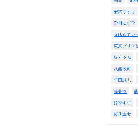
安納サオリ
愛川ゆず季
春ゆきてレ
東京プリン
柊くるみ
武藤敬司
竹田誠志
藤井風
鈴季すず
飯伏幸太