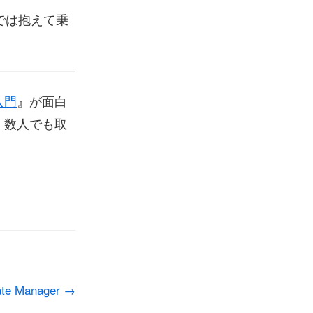
では抱えて乗
入門
』が面白
、数人でも取
ate Manager
→