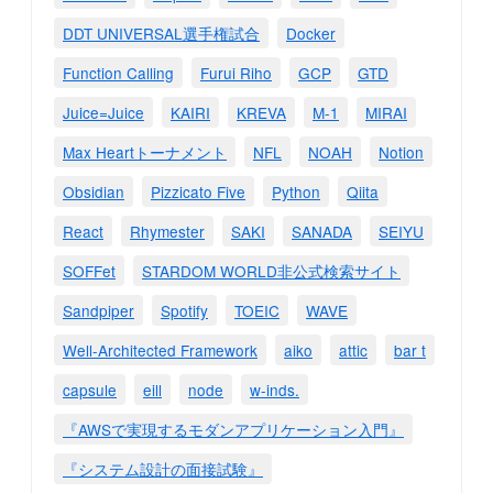
DDT UNIVERSAL選手権試合
Docker
Function Calling
Furui Riho
GCP
GTD
Juice=Juice
KAIRI
KREVA
M-1
MIRAI
Max Heartトーナメント
NFL
NOAH
Notion
Obsidian
Pizzicato Five
Python
Qiita
React
Rhymester
SAKI
SANADA
SEIYU
SOFFet
STARDOM WORLD非公式検索サイト
Sandpiper
Spotify
TOEIC
WAVE
Well-Architected Framework
aiko
attic
bar t
capsule
eill
node
w-inds.
『AWSで実現するモダンアプリケーション入門』
『システム設計の面接試験』