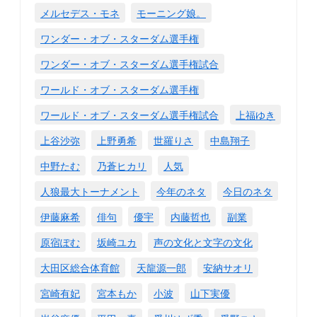
メルセデス・モネ
モーニング娘。
ワンダー・オブ・スターダム選手権
ワンダー・オブ・スターダム選手権試合
ワールド・オブ・スターダム選手権
ワールド・オブ・スターダム選手権試合
上福ゆき
上谷沙弥
上野勇希
世羅りさ
中島翔子
中野たむ
乃蒼ヒカリ
人気
人狼最大トーナメント
今年のネタ
今日のネタ
伊藤麻希
俳句
優宇
内藤哲也
副業
原宿ぽむ
坂崎ユカ
声の文化と文字の文化
大田区総合体育館
天龍源一郎
安納サオリ
宮崎有妃
宮本もか
小波
山下実優