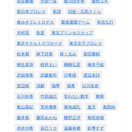
岩谷麻優
平田一喜
愛川ゆず季
愛野ユキ
新日本プロレス
新譜
旧姓・広田さくら
春ゆきてレトロチカ
最後通牒ゲーム
有吉弘行
木村花
朱里
東京プリンセスカップ
東京ヤクルトスワローズ
東京女子プロレス
松本都
林下詩美
柊くるみ
柴田勝頼
桐生真弥
桜井まい
棚橋弘至
橋本千紘
武知海青
武藤敬司
沙希様
渡辺未詩
渡辺桃
演劇
瑞季
瑞希
白川未奈
石川奈青
竹田誠志
笑わない数学
舞華
船山基紀
荒井優希
菊地成孔
葉月
葛西純
藤井風
藤田あかね
蝶野正洋
角田奈穂
赤井沙希
辰巳リカ
遠藤有栖
鈴季すず