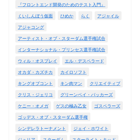
『フロントエンド開発のためのテスト入門』
くいしんぼう仮面
ひめか
らく
アジャイル
アジャコング
アーティスト・オブ・スターダム選手権試合
インターナショナル・プリンセス選手権試合
ウィル・オスプレイ
エル・デスペラード
オカダ・カズチカ
カイロソフト
キングオブコント
キン肉マン
クリエイティブ
クリス・ジェリコ
グリーンベイ・パッカーズ
ケニー・オメガ
ゲスの極み乙女
ゴスペラーズ
ゴッデス・オブ・スターダム選手権
シンデレラトーナメント
ジェイ・ホワイト
ジュリア
スターダム
スターライト・キッド