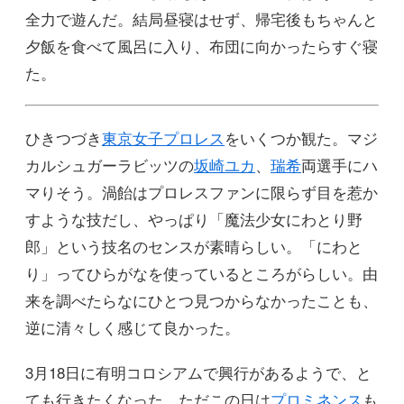
全力で遊んだ。結局昼寝はせず、帰宅後もちゃんと
夕飯を食べて風呂に入り、布団に向かったらすぐ寝
た。
ひきつづき
東京女子プロレス
をいくつか観た。マジ
カルシュガーラビッツの
坂崎ユカ
、
瑞希
両選手にハ
マりそう。渦飴はプロレスファンに限らず目を惹か
すような技だし、やっぱり「魔法少女にわとり野
郎」という技名のセンスが素晴らしい。「にわと
り」ってひらがなを使っているところがらしい。由
来を調べたらなにひとつ見つからなかったことも、
逆に清々しく感じて良かった。
3月18日に有明コロシアムで興行があるようで、と
ても行きたくなった。ただこの日は
プロミネンス
も