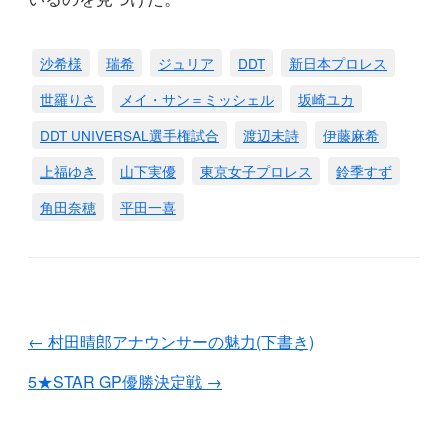
沙希様
瑞希
ジュリア
DDT
新日本プロレス
世羅りさ
メイ・サン＝ミッシェル
坂崎ユカ
DDT UNIVERSAL選手権試合
渡辺未詩
伊藤麻希
上福ゆき
山下実優
東京女子プロレス
鈴季すず
角田奈穂
平田一喜
←
村田晴郎アナウンサーの魅力(下書き)
5★STAR GP優勝決定戦
→