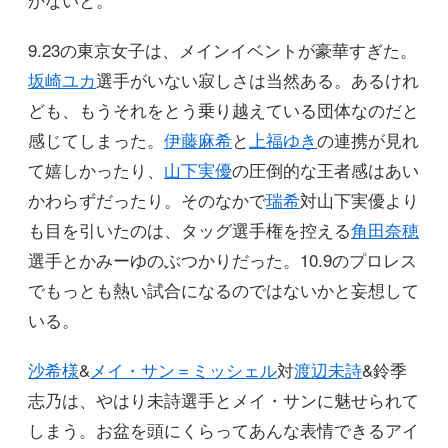
9.23の東京女子は、メインイベントが豪華すぎた。
坂崎ユカ
選手がいない寂しさは当然ある。あるけれ
ども、もうそれをとう乗り越えている団体なのだと
感じてしまった。
伊藤麻希
と
上福ゆき
の連携が見れ
て嬉しかったり、
山下実優
の圧倒的な王者感はあい
かわらずだったり。そのなかで
瑞希
対山下実優より
も目を引いたのは、タッグ選手権を控える
角田奈穂
選手とかみーゆのぶつかりだった。10.9のプロレス
でもっとも熱い試合になるのではないかと妄想して
いる。
沙希様
&
メイ・サン＝ミッシェル
対
渡辺未詩
&鈴季
志乃は、やはり未詩選手とメイ・サンに魅せられて
しまう。お盆を頭にくらってあんな表情できるアイ