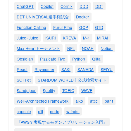
ChatGPT
Copilot
Cornix
DDD
DDT
DDT UNIVERSAL選手権試合
Docker
Function Calling
Furui Riho
GCP
GTD
Juice=Juice
KAIRI
KREVA
M-1
MIRAI
Max Heartトーナメント
NFL
NOAH
Notion
Obsidian
Pizzicato Five
Python
Qiita
React
Rhymester
SAKI
SANADA
SEIYU
SOFFet
STARDOM WORLD非公式検索サイト
Sandpiper
Spotify
TOEIC
WAVE
Well-Architected Framework
aiko
attic
bar t
capsule
eill
node
w-inds.
『AWSで実現するモダンアプリケーション入門』