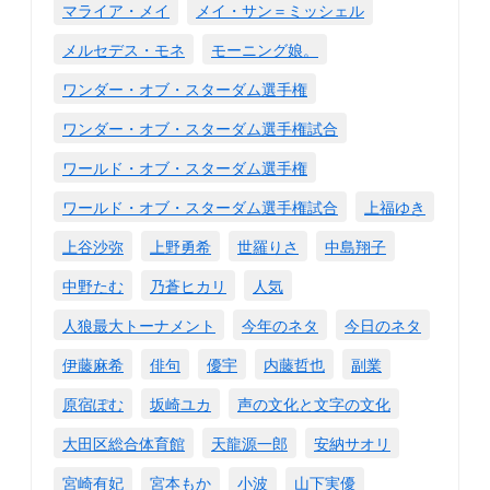
マライア・メイ
メイ・サン＝ミッシェル
メルセデス・モネ
モーニング娘。
ワンダー・オブ・スターダム選手権
ワンダー・オブ・スターダム選手権試合
ワールド・オブ・スターダム選手権
ワールド・オブ・スターダム選手権試合
上福ゆき
上谷沙弥
上野勇希
世羅りさ
中島翔子
中野たむ
乃蒼ヒカリ
人気
人狼最大トーナメント
今年のネタ
今日のネタ
伊藤麻希
俳句
優宇
内藤哲也
副業
原宿ぽむ
坂崎ユカ
声の文化と文字の文化
大田区総合体育館
天龍源一郎
安納サオリ
宮崎有妃
宮本もか
小波
山下実優