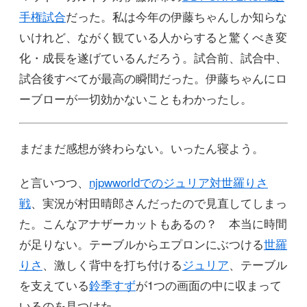
手権試合
だった。私は今年の伊藤ちゃんしか知らな
いけれど、ながく観ている人からすると驚くべき変
化・成長を遂げているんだろう。試合前、試合中、
試合後すべてが最高の瞬間だった。伊藤ちゃんにロ
ーブローが一切効かないこともわかったし。
まだまだ感想が終わらない。いったん寝よう。
と言いつつ、
njpwworldでのジュリア対世羅りさ
戦
、実況が村田晴郎さんだったので見直してしまっ
た。こんなアナザーカットもあるの？ 本当に時間
が足りない。テーブルからエプロンにぶつける
世羅
りさ
、激しく背中を打ち付ける
ジュリア
、テーブル
を支えている
鈴季すず
が1つの画面の中に収まって
いるのを見つけた。