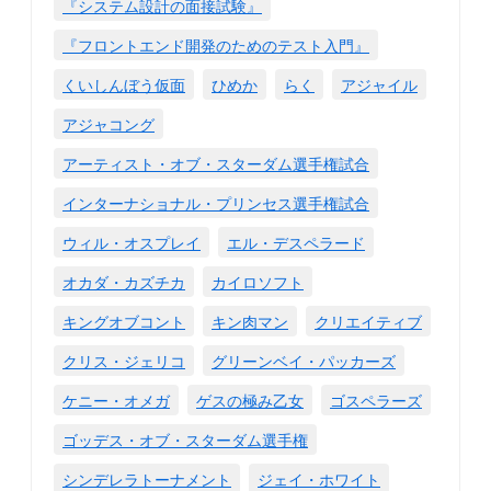
『システム設計の面接試験』
『フロントエンド開発のためのテスト入門』
くいしんぼう仮面
ひめか
らく
アジャイル
アジャコング
アーティスト・オブ・スターダム選手権試合
インターナショナル・プリンセス選手権試合
ウィル・オスプレイ
エル・デスペラード
オカダ・カズチカ
カイロソフト
キングオブコント
キン肉マン
クリエイティブ
クリス・ジェリコ
グリーンベイ・パッカーズ
ケニー・オメガ
ゲスの極み乙女
ゴスペラーズ
ゴッデス・オブ・スターダム選手権
シンデレラトーナメント
ジェイ・ホワイト