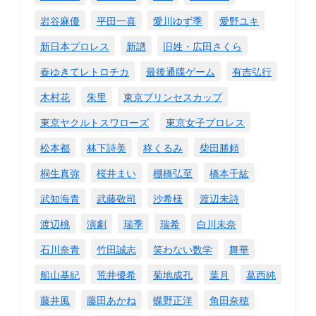
岩谷麻優
平田一喜
愛川ゆず季
愛野ユキ
新日本プロレス
新譜
旧姓・広田さくら
春ゆきてレトロチカ
最後通牒ゲーム
有吉弘行
木村花
朱里
東京プリンセスカップ
東京ヤクルトスワローズ
東京女子プロレス
松本都
林下詩美
柊くるみ
柴田勝頼
桐生真弥
桜井まい
棚橋弘至
橋本千紘
武知海青
武藤敬司
沙希様
渡辺未詩
渡辺桃
演劇
瑞季
瑞希
白川未奈
石川奈青
竹田誠志
笑わない数学
舞華
船山基紀
荒井優希
菊地成孔
葉月
葛西純
藤井風
藤田あかね
蝶野正洋
角田奈穂