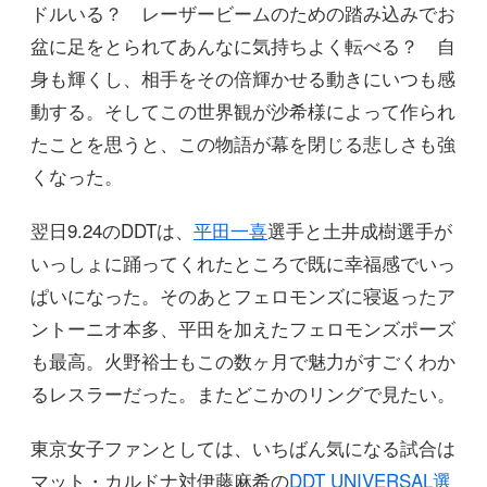
ドルいる？ レーザービームのための踏み込みでお
盆に足をとられてあんなに気持ちよく転べる？ 自
身も輝くし、相手をその倍輝かせる動きにいつも感
動する。そしてこの世界観が沙希様によって作られ
たことを思うと、この物語が幕を閉じる悲しさも強
くなった。
翌日9.24のDDTは、
平田一喜
選手と土井成樹選手が
いっしょに踊ってくれたところで既に幸福感でいっ
ぱいになった。そのあとフェロモンズに寝返ったア
ントーニオ本多、平田を加えたフェロモンズポーズ
も最高。火野裕士もこの数ヶ月で魅力がすごくわか
るレスラーだった。またどこかのリングで見たい。
東京女子ファンとしては、いちばん気になる試合は
マット・カルドナ対伊藤麻希の
DDT UNIVERSAL選