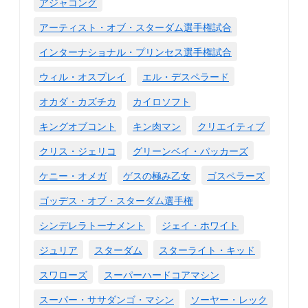
アジャコング
アーティスト・オブ・スターダム選手権試合
インターナショナル・プリンセス選手権試合
ウィル・オスプレイ
エル・デスペラード
オカダ・カズチカ
カイロソフト
キングオブコント
キン肉マン
クリエイティブ
クリス・ジェリコ
グリーンベイ・パッカーズ
ケニー・オメガ
ゲスの極み乙女
ゴスペラーズ
ゴッデス・オブ・スターダム選手権
シンデレラトーナメント
ジェイ・ホワイト
ジュリア
スターダム
スターライト・キッド
スワローズ
スーパーハードコアマシン
スーパー・ササダンゴ・マシン
ソーヤー・レック