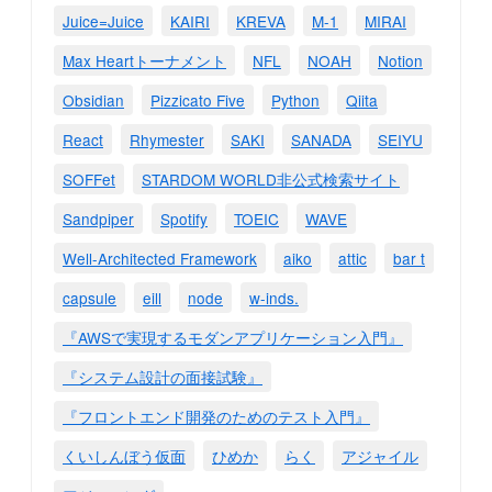
Juice=Juice
KAIRI
KREVA
M-1
MIRAI
Max Heartトーナメント
NFL
NOAH
Notion
Obsidian
Pizzicato Five
Python
Qiita
React
Rhymester
SAKI
SANADA
SEIYU
SOFFet
STARDOM WORLD非公式検索サイト
Sandpiper
Spotify
TOEIC
WAVE
Well-Architected Framework
aiko
attic
bar t
capsule
eill
node
w-inds.
『AWSで実現するモダンアプリケーション入門』
『システム設計の面接試験』
『フロントエンド開発のためのテスト入門』
くいしんぼう仮面
ひめか
らく
アジャイル