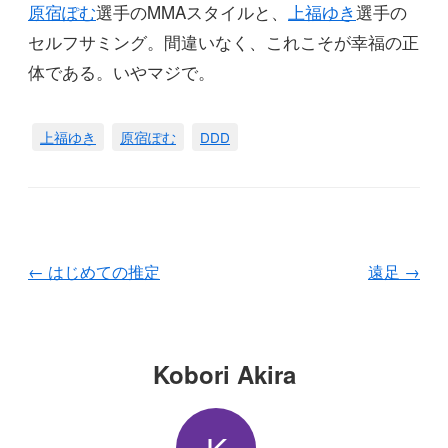
原宿ぽむ
選手のMMAスタイルと、
上福ゆき
選手の
セルフサミング。間違いなく、これこそが幸福の正
体である。いやマジで。
上福ゆき
原宿ぽむ
DDD
←
はじめての推定
遠足
→
Kobori Akira
K