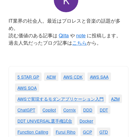
IT業界の社会人。最近はプロレスと音楽の話題が多
め。
読む価値のある記事は
Qiita
や
note
に投稿します。
過去人気だったブログ記事は
こちら
から。
5 STAR GP
AEW
AWS CDK
AWS SAA
AWS SOA
AWSで実現するモダンアプリケーション入門
AZM
ChatGPT
Copilot
Cornix
DDD
DDT
DDT UNIVERSAL選手権試合
Docker
Function Calling
Furui Riho
GCP
GTD