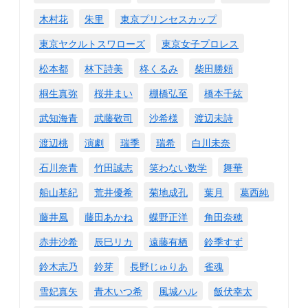
木村花
朱里
東京プリンセスカップ
東京ヤクルトスワローズ
東京女子プロレス
松本都
林下詩美
柊くるみ
柴田勝頼
桐生真弥
桜井まい
棚橋弘至
橋本千紘
武知海青
武藤敬司
沙希様
渡辺未詩
渡辺桃
演劇
瑞季
瑞希
白川未奈
石川奈青
竹田誠志
笑わない数学
舞華
船山基紀
荒井優希
菊地成孔
葉月
葛西純
藤井風
藤田あかね
蝶野正洋
角田奈穂
赤井沙希
辰巳リカ
遠藤有栖
鈴季すず
鈴木志乃
鈴芽
長野じゅりあ
雀魂
雪妃真矢
青木いつ希
風城ハル
飯伏幸太