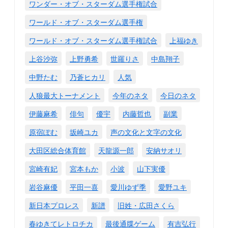
ワンダー・オブ・スターダム選手権試合
ワールド・オブ・スターダム選手権
ワールド・オブ・スターダム選手権試合
上福ゆき
上谷沙弥
上野勇希
世羅りさ
中島翔子
中野たむ
乃蒼ヒカリ
人気
人狼最大トーナメント
今年のネタ
今日のネタ
伊藤麻希
俳句
優宇
内藤哲也
副業
原宿ぽむ
坂崎ユカ
声の文化と文字の文化
大田区総合体育館
天龍源一郎
安納サオリ
宮崎有妃
宮本もか
小波
山下実優
岩谷麻優
平田一喜
愛川ゆず季
愛野ユキ
新日本プロレス
新譜
旧姓・広田さくら
春ゆきてレトロチカ
最後通牒ゲーム
有吉弘行