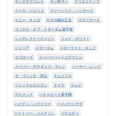
キングオブコント
キン肉マン
クリエイティブ
クリス・ジェリコ
グリーンベイ・パッカーズ
ケニー・オメガ
ゲスの極み乙女
ゴスペラーズ
ゴッデス・オブ・スターダム選手権
シンデレラトーナメント
ジェイ・ホワイト
ジュリア
スターダム
スターライト・キッド
スワローズ
スーパーハードコアマシン
スーパー・ササダンゴ・マシン
ソーヤー・レック
ダ・ヴィンチ・恐山
チョコプロ
ツェッテルカステン
テクラ
テレビ
デスマッチ
ハイスピード選手権
ハイディ・ハウイツァ
ハイパーミサヲ
ハートリー・ジャクソン
バラエティ