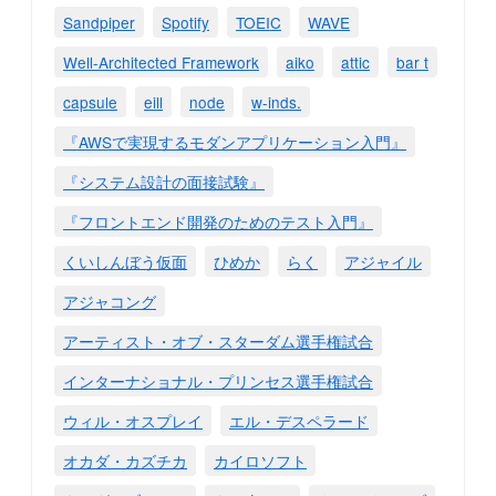
Sandpiper
Spotify
TOEIC
WAVE
Well-Architected Framework
aiko
attic
bar t
capsule
eill
node
w-inds.
『AWSで実現するモダンアプリケーション入門』
『システム設計の面接試験』
『フロントエンド開発のためのテスト入門』
くいしんぼう仮面
ひめか
らく
アジャイル
アジャコング
アーティスト・オブ・スターダム選手権試合
インターナショナル・プリンセス選手権試合
ウィル・オスプレイ
エル・デスペラード
オカダ・カズチカ
カイロソフト