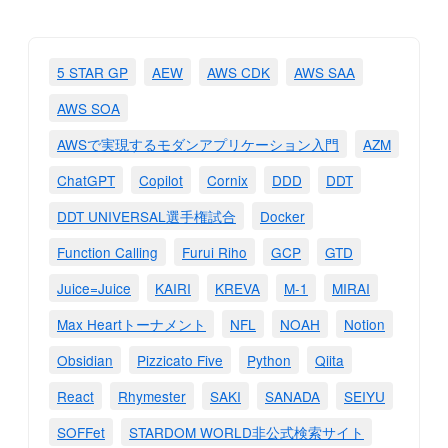
5 STAR GP
AEW
AWS CDK
AWS SAA
AWS SOA
AWSで実現するモダンアプリケーション入門
AZM
ChatGPT
Copilot
Cornix
DDD
DDT
DDT UNIVERSAL選手権試合
Docker
Function Calling
Furui Riho
GCP
GTD
Juice=Juice
KAIRI
KREVA
M-1
MIRAI
Max Heartトーナメント
NFL
NOAH
Notion
Obsidian
Pizzicato Five
Python
Qiita
React
Rhymester
SAKI
SANADA
SEIYU
SOFFet
STARDOM WORLD非公式検索サイト