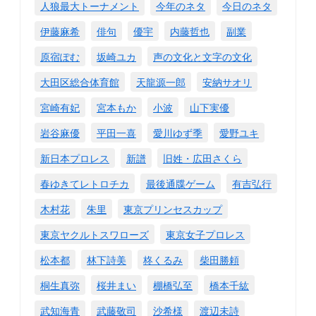
人狼最大トーナメント
今年のネタ
今日のネタ
伊藤麻希
俳句
優宇
内藤哲也
副業
原宿ぽむ
坂崎ユカ
声の文化と文字の文化
大田区総合体育館
天龍源一郎
安納サオリ
宮崎有妃
宮本もか
小波
山下実優
岩谷麻優
平田一喜
愛川ゆず季
愛野ユキ
新日本プロレス
新譜
旧姓・広田さくら
春ゆきてレトロチカ
最後通牒ゲーム
有吉弘行
木村花
朱里
東京プリンセスカップ
東京ヤクルトスワローズ
東京女子プロレス
松本都
林下詩美
柊くるみ
柴田勝頼
桐生真弥
桜井まい
棚橋弘至
橋本千紘
武知海青
武藤敬司
沙希様
渡辺未詩