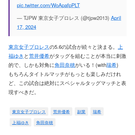
pic.twitter.com/WoApafpPLT
— TJPW 東京女子プロレス (@tjpw2013)
April
17, 2024
東京女子プロレス
の5.6の試合が続々と決まる。
上
福ゆき
と
荒井優希
がタッグを組むことが本当に刺激
的で、しかも対角に
角田奈穂
がいる！(with
瑞希
)
もちろんタイトルマッチがもっとも楽しみだけれ
ど、この試合は絶対にスペシャルタッグマッチと表
現すべきだ。
東京女子プロレス
荒井優希
副業
瑞希
上福ゆき
角田奈穂