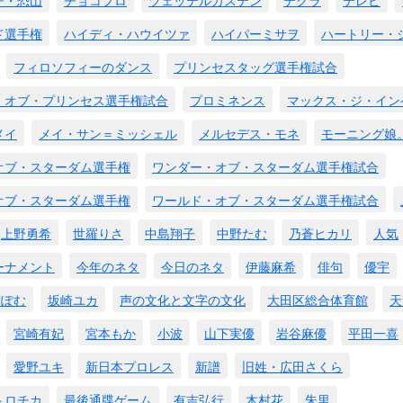
ド選手権
ハイディ・ハウイツァ
ハイパーミサヲ
ハートリー・
フィロソフィーのダンス
プリンセスタッグ選手権試合
・オブ・プリンセス選手権試合
プロミネンス
マックス・ジ・イン
メイ
メイ・サン＝ミッシェル
メルセデス・モネ
モーニング娘
オブ・スターダム選手権
ワンダー・オブ・スターダム選手権試合
オブ・スターダム選手権
ワールド・オブ・スターダム選手権試合
上野勇希
世羅りさ
中島翔子
中野たむ
乃蒼ヒカリ
人気
ーナメント
今年のネタ
今日のネタ
伊藤麻希
俳句
優宇
宿ぽむ
坂崎ユカ
声の文化と文字の文化
大田区総合体育館
天
宮崎有妃
宮本もか
小波
山下実優
岩谷麻優
平田一喜
愛野ユキ
新日本プロレス
新譜
旧姓・広田さくら
トロチカ
最後通牒ゲーム
有吉弘行
木村花
朱里