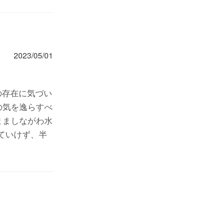
2023/05/01
の存在に気づい
の気を逸らすべ
まましながわ水
ていけず、半