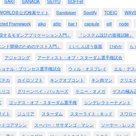
SAKI
SANADA
SEIYU
SOFFet
M WORLD非公式検索サイト
Sandpiper
Spotify
TOEIC
WAV
ected Framework
aiko
attic
bar t
capsule
eill
node
実現するモダンアプリケーション入門』
『システム設計の面接試験』
エンド開発のためのテスト入門』
くいしんぼう仮面
ひめか
ら
アジャコング
アーティスト・オブ・スターダム選手権試合
ショナル・プリンセス選手権試合
ウィル・オスプレイ
エル・デス
ズチカ
カイロソフト
キングオブコント
キン肉マン
クリエ
ェリコ
グリーンベイ・パッカーズ
ケニー・オメガ
ゲスの極み
ズ
ゴッデス・オブ・スターダム選手権
シンデレラトーナメント
ワイト
ジュリア
スターダム
スターライト・キッド
スワロ
ードコアマシン
スーパー・ササダンゴ・マシン
ソーヤー・レック
チ・恐山
チョコプロ
ツェッテルカステン
テクラ
テレビ