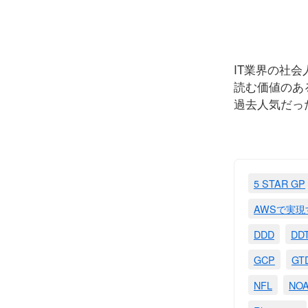
IT業界の社
読む価値のあ
過去人気だっ
5 STAR GP
AWSで実
DDD
DD
GCP
GT
NFL
NO