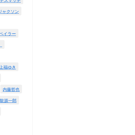
ジャクソン
ペイラー
。
上福ゆき
内藤哲也
龍源一郎