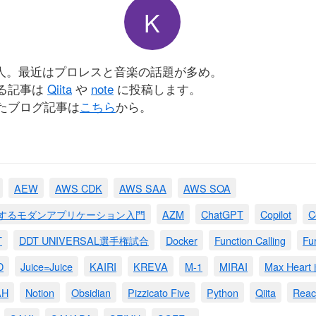
K
会人。最近はプロレスと音楽の話題が多め。
る記事は
Qiita
や
note
に投稿します。
たブログ記事は
こちら
から。
AEW
AWS CDK
AWS SAA
AWS SOA
現するモダンアプリケーション入門
AZM
ChatGPT
Copilot
C
T
DDT UNIVERSAL選手権試合
Docker
Function Calling
Fu
D
Juice=Juice
KAIRI
KREVA
M-1
MIRAI
Max Hea
AH
Notion
Obsidian
Pizzicato Five
Python
Qiita
Reac