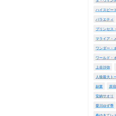
ハイスピー
バラエティ
プリンセス
マライア・
ワンダー・
ワールド・
上谷沙弥
人狼最大ト
副業
原
安納サオリ
愛川ゆず季
春ゆきてレ