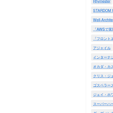
Rhymester
STARDO
Well-Archit
『AWSで
『フロント
アジャイル
インターナ
オカダ・カ
クリス・ジ
ゴスペラー
ジェイ・ホ
スーパーハ
ダ・ヴィン