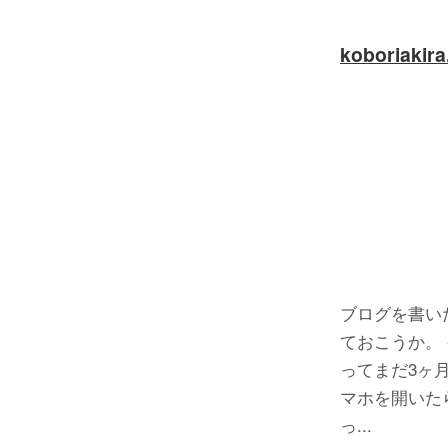
koboriakir
ブログを書い
ておこうか。 
ってまだ3ヶ
マホを開いた
っ...