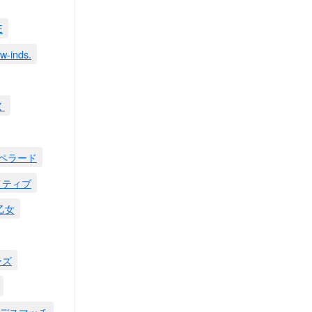
E
w-inds.
く
ペラード
イティブ
乙女
ーズ
デスマッチ