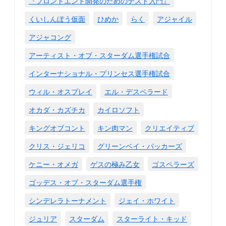
『フロントエンド開発のためのテスト入門』
くいしんぼう仮面
ひめか
らく
アジャイル
アジャコング
アーティスト・オブ・スターダム選手権試合
インターナショナル・プリンセス選手権試合
ウィル・オスプレイ
エル・デスペラード
オカダ・カズチカ
カイロソフト
キングオブコント
キン肉マン
クリエイティブ
クリス・ジェリコ
グリーンベイ・パッカーズ
ケニー・オメガ
ゲスの極み乙女
ゴスペラーズ
ゴッデス・オブ・スターダム選手権
シンデレラトーナメント
ジェイ・ホワイト
ジュリア
スターダム
スターライト・キッド