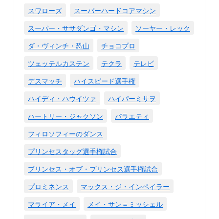
スワローズ
スーパーハードコアマシン
スーパー・ササダンゴ・マシン
ソーヤー・レック
ダ・ヴィンチ・恐山
チョコプロ
ツェッテルカステン
テクラ
テレビ
デスマッチ
ハイスピード選手権
ハイディ・ハウイツァ
ハイパーミサヲ
ハートリー・ジャクソン
バラエティ
フィロソフィーのダンス
プリンセスタッグ選手権試合
プリンセス・オブ・プリンセス選手権試合
プロミネンス
マックス・ジ・インペイラー
マライア・メイ
メイ・サン＝ミッシェル