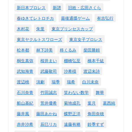
新日本プロレス
新譜
旧姓・広田さくら
春ゆきてレトロチカ
最後通牒ゲーム
有吉弘行
木村花
朱里
東京プリンセスカップ
東京ヤクルトスワローズ
東京女子プロレス
松本都
林下詩美
柊くるみ
柴田勝頼
桐生真弥
桜井まい
棚橋弘至
橋本千紘
武知海青
武藤敬司
沙希様
渡辺未詩
渡辺桃
演劇
瑞季
瑞希
白川未奈
石川奈青
竹田誠志
笑わない数学
舞華
船山基紀
荒井優希
菊地成孔
葉月
葛西純
藤井風
藤田あかね
蝶野正洋
角田奈穂
赤井沙希
辰巳リカ
遠藤有栖
鈴季すず