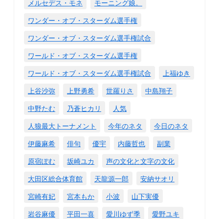
メルセデス・モネ
モーニング娘。
ワンダー・オブ・スターダム選手権
ワンダー・オブ・スターダム選手権試合
ワールド・オブ・スターダム選手権
ワールド・オブ・スターダム選手権試合
上福ゆき
上谷沙弥
上野勇希
世羅りさ
中島翔子
中野たむ
乃蒼ヒカリ
人気
人狼最大トーナメント
今年のネタ
今日のネタ
伊藤麻希
俳句
優宇
内藤哲也
副業
原宿ぽむ
坂崎ユカ
声の文化と文字の文化
大田区総合体育館
天龍源一郎
安納サオリ
宮崎有妃
宮本もか
小波
山下実優
岩谷麻優
平田一喜
愛川ゆず季
愛野ユキ