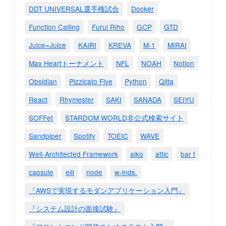
DDT UNIVERSAL選手権試合
Docker
Function Calling
Furui Riho
GCP
GTD
Juice=Juice
KAIRI
KREVA
M-1
MIRAI
Max Heartトーナメント
NFL
NOAH
Notion
Obsidian
Pizzicato Five
Python
Qiita
React
Rhymester
SAKI
SANADA
SEIYU
SOFFet
STARDOM WORLD非公式検索サイト
Sandpiper
Spotify
TOEIC
WAVE
Well-Architected Framework
aiko
attic
bar t
capsule
eill
node
w-inds.
『AWSで実現するモダンアプリケーション入門』
『システム設計の面接試験』