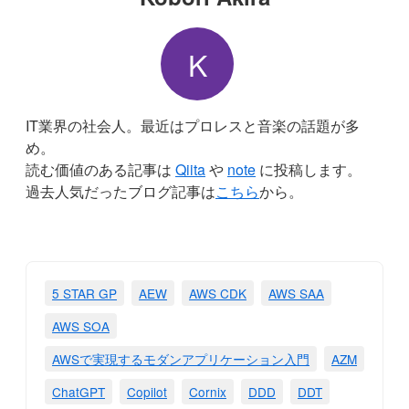
K
IT業界の社会人。最近はプロレスと音楽の話題が多
め。
読む価値のある記事は
Qiita
や
note
に投稿します。
過去人気だったブログ記事は
こちら
から。
5 STAR GP
AEW
AWS CDK
AWS SAA
AWS SOA
AWSで実現するモダンアプリケーション入門
AZM
ChatGPT
Copilot
Cornix
DDD
DDT