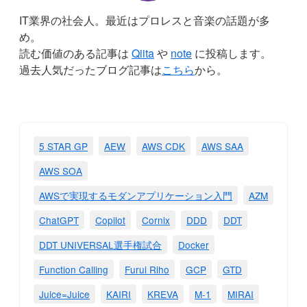
IT業界の社会人。最近はプロレスと音楽の話題が多
め。
読む価値のある記事は
Qiita
や
note
に投稿します。
過去人気だったブログ記事は
こちら
から。
5 STAR GP
AEW
AWS CDK
AWS SAA
AWS SOA
AWSで実現するモダンアプリケーション入門
AZM
ChatGPT
Copilot
Cornix
DDD
DDT
DDT UNIVERSAL選手権試合
Docker
Function Calling
Furui Riho
GCP
GTD
Juice=Juice
KAIRI
KREVA
M-1
MIRAI