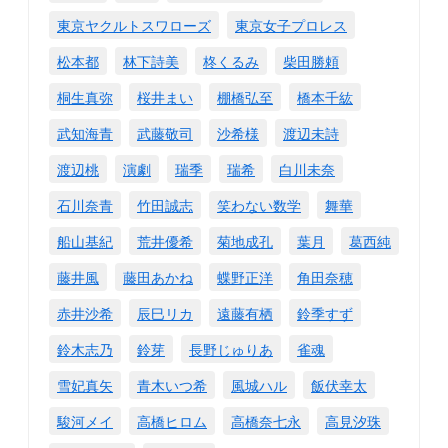
東京ヤクルトスワローズ
東京女子プロレス
松本都
林下詩美
柊くるみ
柴田勝頼
桐生真弥
桜井まい
棚橋弘至
橋本千紘
武知海青
武藤敬司
沙希様
渡辺未詩
渡辺桃
演劇
瑞季
瑞希
白川未奈
石川奈青
竹田誠志
笑わない数学
舞華
船山基紀
荒井優希
菊地成孔
葉月
葛西純
藤井風
藤田あかね
蝶野正洋
角田奈穂
赤井沙希
辰巳リカ
遠藤有栖
鈴季すず
鈴木志乃
鈴芽
長野じゅりあ
雀魂
雪妃真矢
青木いつ希
風城ハル
飯伏幸太
駿河メイ
高橋ヒロム
高橋奈七永
高見汐珠