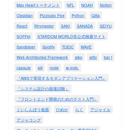
Max Heartトーナメント
NFL
NOAH
Notion
Obsidian
Pizzicato Five
Python
Qiita
React
Rhymester
SAKI
SANADA
SEIYU
SOFFet
STARDOM WORLD非公式検索サイト
Sandpiper
Spotify
TOEIC
WAVE
Well-Architected Framework
aiko
attic
bar t
capsule
eill
node
w-inds.
『AWSで実現するモダンアプリケーション入門』
『システム設計の面接試験』
『フロントエンド開発のためのテスト入門』
くいしんぼう仮面
ひめか
らく
アジャイル
アジャコング