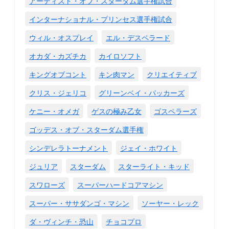
アーティスト・オブ・スターダム選手権試合
インターナショナル・プリンセス選手権試合
ウィル・オスプレイ
エル・デスペラード
オカダ・カズチカ
カイロソフト
キングオブコント
キン肉マン
クリエイティブ
クリス・ジェリコ
グリーンベイ・パッカーズ
ケニー・オメガ
ゲスの極み乙女
ゴスペラーズ
ゴッデス・オブ・スターダム選手権
シンデレラトーナメント
ジェイ・ホワイト
ジュリア
スターダム
スターライト・キッド
スワローズ
スーパーハードコアマシン
スーパー・ササダンゴ・マシン
ソーヤー・レック
ダ・ヴィンチ・恐山
チョコプロ