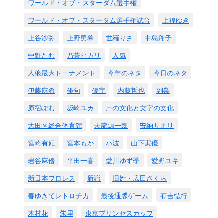
ワールド・オブ・スターダム選手権
ワールド・オブ・スターダム選手権試合
上福ゆき
上谷沙弥
上野勇希
世羅りさ
中島翔子
中野たむ
乃蒼ヒカリ
人気
人狼最大トーナメント
今年のネタ
今日のネタ
伊藤麻希
俳句
優宇
内藤哲也
副業
原宿ぽむ
坂崎ユカ
声の文化と文字の文化
大田区総合体育館
天龍源一郎
安納サオリ
宮崎有妃
宮本もか
小波
山下実優
岩谷麻優
平田一喜
愛川ゆず季
愛野ユキ
新日本プロレス
新譜
旧姓・広田さくら
春ゆきてレトロチカ
最後通牒ゲーム
有吉弘行
木村花
朱里
東京プリンセスカップ