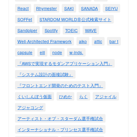
React
Rhymester
SAKI
SANADA
SEIYU
SOFFet
STARDOM WORLD非公式検索サイト
Sandpiper
Spotify
TOEIC
WAVE
Well-Architected Framework
aiko
attic
bar t
capsule
eill
node
w-inds.
『AWSで実現するモダンアプリケーション入門』
『システム設計の面接試験』
『フロントエンド開発のためのテスト入門』
くいしんぼう仮面
ひめか
らく
アジャイル
アジャコング
アーティスト・オブ・スターダム選手権試合
インターナショナル・プリンセス選手権試合