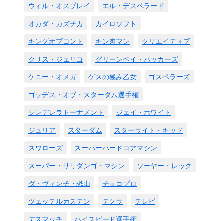
ウィル・オスプレイ
エル・デスペラード
オカダ・カズチカ
カイロソフト
キングオブコント
キン肉マン
クリエイティブ
クリス・ジェリコ
グリーンベイ・パッカーズ
ケニー・オメガ
ゲスの極み乙女
ゴスペラーズ
ゴッデス・オブ・スターダム選手権
シンデレラトーナメント
ジェイ・ホワイト
ジュリア
スターダム
スターライト・キッド
スワローズ
スーパーハードコアマシン
スーパー・ササダンゴ・マシン
ソーヤー・レック
ダ・ヴィンチ・恐山
チョコプロ
ツェッテルカステン
テクラ
テレビ
デスマッチ
ハイスピード選手権