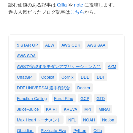
読む価値のある記事は
Qiita
や
note
に投稿します。
過去人気だったブログ記事は
こちら
から。
5 STAR GP
AEW
AWS CDK
AWS SAA
AWS SOA
AWSで実現するモダンアプリケーション入門
AZM
ChatGPT
Copilot
Cornix
DDD
DDT
DDT UNIVERSAL選手権試合
Docker
Function Calling
Furui Riho
GCP
GTD
Juice=Juice
KAIRI
KREVA
M-1
MIRAI
Max Heartトーナメント
NFL
NOAH
Notion
Obsidian
Pizzicato Five
Python
Qiita