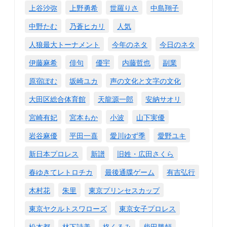
上谷沙弥
上野勇希
世羅りさ
中島翔子
中野たむ
乃蒼ヒカリ
人気
人狼最大トーナメント
今年のネタ
今日のネタ
伊藤麻希
俳句
優宇
内藤哲也
副業
原宿ぽむ
坂崎ユカ
声の文化と文字の文化
大田区総合体育館
天龍源一郎
安納サオリ
宮崎有妃
宮本もか
小波
山下実優
岩谷麻優
平田一喜
愛川ゆず季
愛野ユキ
新日本プロレス
新譜
旧姓・広田さくら
春ゆきてレトロチカ
最後通牒ゲーム
有吉弘行
木村花
朱里
東京プリンセスカップ
東京ヤクルトスワローズ
東京女子プロレス
松本都
林下詩美
柊くるみ
柴田勝頼