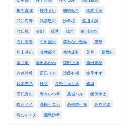
桐生真弥
桜井まい
棚橋弘至
橋本千紘
武知海青
武藤敬司
沙希様
渡辺未詩
渡辺桃
演劇
瑞季
瑞希
白川未奈
石川奈青
竹田誠志
笑わない数学
舞華
船山基紀
荒井優希
菊地成孔
葉月
葛西純
藤井風
藤田あかね
蝶野正洋
角田奈穂
赤井沙希
辰巳リカ
遠藤有栖
鈴季すず
鈴木志乃
鈴芽
長野じゅりあ
雀魂
雪妃真矢
青木いつ希
風城ハル
飯伏幸太
駿河メイ
高橋ヒロム
高橋奈七永
高見汐珠
魂のゆくえ
鹿島沙希