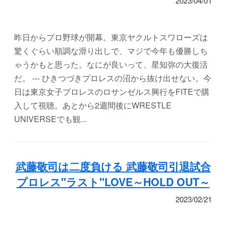
2023/04/01
昨日からプロ野球が開幕。東京ヤクルトスワローズは
驚くぐらい順調な滑り出しで、マジで今年も優勝しち
ゃうかもと思った。なにが良いって、星知弥の大復活
だ。 --- ひきつづきプロレスの沼から抜け出せない。今
日は東京女子プロレスのロサンゼルス興行をFITEで購
入して視聴。あとから2週間後にWRESTLE
UNIVERSEでも観...
武藤敬司は二度負ける 武藤敬司引退試合
プロレス"ラスト"LOVE～HOLD OUT～
2023/02/21