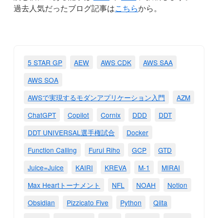
過去人気だったブログ記事は
こちら
から。
5 STAR GP
AEW
AWS CDK
AWS SAA
AWS SOA
AWSで実現するモダンアプリケーション入門
AZM
ChatGPT
Copilot
Cornix
DDD
DDT
DDT UNIVERSAL選手権試合
Docker
Function Calling
Furui Riho
GCP
GTD
Juice=Juice
KAIRI
KREVA
M-1
MIRAI
Max Heartトーナメント
NFL
NOAH
Notion
Obsidian
Pizzicato Five
Python
Qiita