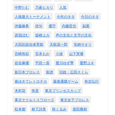
中野たむ
乃蒼ヒカリ
人気
人狼最大トーナメント
今年のネタ
今日のネタ
伊藤麻希
俳句
優宇
内藤哲也
副業
原宿ぽむ
坂崎ユカ
声の文化と文字の文化
大田区総合体育館
天龍源一郎
安納サオリ
宮崎有妃
宮本もか
小波
山下実優
岩谷麻優
平田一喜
愛川ゆず季
愛野ユキ
新日本プロレス
新譜
旧姓・広田さくら
春ゆきてレトロチカ
最後通牒ゲーム
有吉弘行
木村花
朱里
東京プリンセスカップ
東京ヤクルトスワローズ
東京女子プロレス
松本都
林下詩美
柊くるみ
柴田勝頼