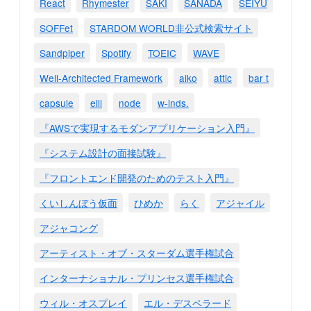
React
Rhymester
SAKI
SANADA
SEIYU
SOFFet
STARDOM WORLD非公式検索サイト
Sandpiper
Spotify
TOEIC
WAVE
Well-Architected Framework
aiko
attic
bar t
capsule
eill
node
w-inds.
『AWSで実現するモダンアプリケーション入門』
『システム設計の面接試験』
『フロントエンド開発のためのテスト入門』
くいしんぼう仮面
ひめか
らく
アジャイル
アジャコング
アーティスト・オブ・スターダム選手権試合
インターナショナル・プリンセス選手権試合
ウィル・オスプレイ
エル・デスペラード