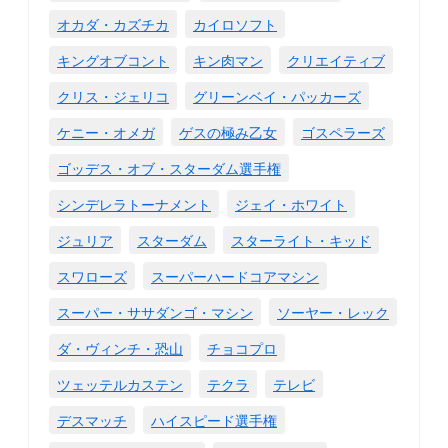
オカダ・カズチカ
カイロソフト
キングオブコント
キン肉マン
クリエイティブ
クリス・ジェリコ
グリーンベイ・パッカーズ
ケニー・オメガ
ゲスの極み乙女
ゴスペラーズ
ゴッデス・オブ・スターダム選手権
シンデレラトーナメント
ジェイ・ホワイト
ジュリア
スターダム
スターライト・キッド
スワローズ
スーパーハードコアマシン
スーパー・ササダンゴ・マシン
ソーヤー・レック
ダ・ヴィンチ・恐山
チョコプロ
ツェッテルカステン
テクラ
テレビ
デスマッチ
ハイスピード選手権