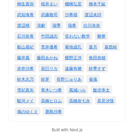
桐生真弥
桜井まい
棚橋弘至
橋本千紘
武知海青
武藤敬司
沙希様
渡辺未詩
渡辺桃
演劇
瑞季
瑞希
白川未奈
石川奈青
竹田誠志
笑わない数学
舞華
船山基紀
荒井優希
菊地成孔
葉月
葛西純
藤井風
藤田あかね
蝶野正洋
角田奈穂
赤井沙希
辰巳リカ
遠藤有栖
鈴季すず
鈴木志乃
鈴芽
長野じゅりあ
雀魂
雪妃真矢
青木いつ希
風城ハル
飯伏幸太
駿河メイ
高橋ヒロム
高橋奈七永
高見汐珠
魂のゆくえ
鹿島沙希
Built with Next.js