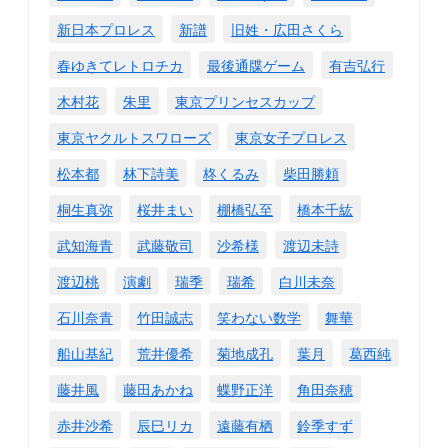
新日本プロレス
新譜
旧姓・広田さくら
春ゆきてレトロチカ
最後通牒ゲーム
有吉弘行
木村花
朱里
東京プリンセスカップ
東京ヤクルトスワローズ
東京女子プロレス
松本都
林下詩美
柊くるみ
柴田勝頼
桐生真弥
桜井まい
棚橋弘至
橋本千紘
武知海青
武藤敬司
沙希様
渡辺未詩
渡辺桃
演劇
瑞季
瑞希
白川未奈
石川奈青
竹田誠志
笑わない数学
舞華
船山基紀
荒井優希
菊地成孔
葉月
葛西純
藤井風
藤田あかね
蝶野正洋
角田奈穂
赤井沙希
辰巳リカ
遠藤有栖
鈴季すず