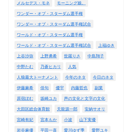
メルセデス・モネ
モーニング娘。
ワンダー・オブ・スターダム選手権
ワンダー・オブ・スターダム選手権試合
ワールド・オブ・スターダム選手権
ワールド・オブ・スターダム選手権試合
上福ゆき
上谷沙弥
上野勇希
世羅りさ
中島翔子
中野たむ
乃蒼ヒカリ
人気
人狼最大トーナメント
今年のネタ
今日のネタ
伊藤麻希
俳句
優宇
内藤哲也
副業
原宿ぽむ
坂崎ユカ
声の文化と文字の文化
大田区総合体育館
天龍源一郎
安納サオリ
宮崎有妃
宮本もか
小波
山下実優
岩谷麻優
平田一喜
愛川ゆず季
愛野ユキ