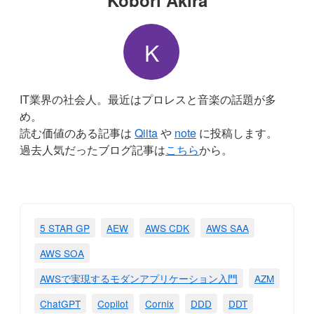
Kobori Akira
K
IT業界の社会人。最近はプロレスと音楽の話題が多
め。
読む価値のある記事は
Qiita
や
note
に投稿します。
過去人気だったブログ記事は
こちら
から。
5 STAR GP
AEW
AWS CDK
AWS SAA
AWS SOA
AWSで実現するモダンアプリケーション入門
AZM
ChatGPT
Copilot
Cornix
DDD
DDT