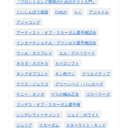
『フロントエンド開発のためのテスト入門』
くいしんぼう仮面
ひめか
らく
アジャイル
アジャコング
アーティスト・オブ・スターダム選手権試合
インターナショナル・プリンセス選手権試合
ウィル・オスプレイ
エル・デスペラード
オカダ・カズチカ
カイロソフト
キングオブコント
キン肉マン
クリエイティブ
クリス・ジェリコ
グリーンベイ・パッカーズ
ケニー・オメガ
ゲスの極み乙女
ゴスペラーズ
ゴッデス・オブ・スターダム選手権
シンデレラトーナメント
ジェイ・ホワイト
ジュリア
スターダム
スターライト・キッド