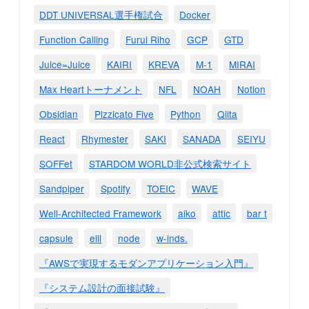
DDT UNIVERSAL選手権試合
Docker
Function Calling
Furui Riho
GCP
GTD
Juice=Juice
KAIRI
KREVA
M-1
MIRAI
Max Heartトーナメント
NFL
NOAH
Notion
Obsidian
Pizzicato Five
Python
Qiita
React
Rhymester
SAKI
SANADA
SEIYU
SOFFet
STARDOM WORLD非公式検索サイト
Sandpiper
Spotify
TOEIC
WAVE
Well-Architected Framework
aiko
attic
bar t
capsule
eill
node
w-inds.
『AWSで実現するモダンアプリケーション入門』
『システム設計の面接試験』