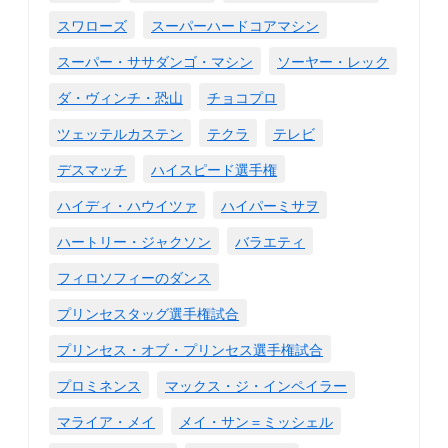
スワローズ
スーパーハードコアマシン
スーパー・ササダンゴ・マシン
ソーヤー・レック
ダ・ヴィンチ・恐山
チョコプロ
ツェッテルカステン
テクラ
テレビ
デスマッチ
ハイスピード選手権
ハイディ・ハウイツァ
ハイパーミサヲ
ハートリー・ジャクソン
バラエティ
フィロソフィーのダンス
プリンセスタッグ選手権試合
プリンセス・オブ・プリンセス選手権試合
プロミネンス
マックス・ジ・インペイラー
マライア・メイ
メイ・サン＝ミッシェル