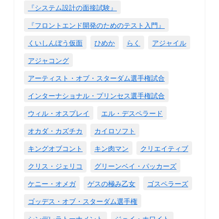
『システム設計の面接試験』
『フロントエンド開発のためのテスト入門』
くいしんぼう仮面
ひめか
らく
アジャイル
アジャコング
アーティスト・オブ・スターダム選手権試合
インターナショナル・プリンセス選手権試合
ウィル・オスプレイ
エル・デスペラード
オカダ・カズチカ
カイロソフト
キングオブコント
キン肉マン
クリエイティブ
クリス・ジェリコ
グリーンベイ・パッカーズ
ケニー・オメガ
ゲスの極み乙女
ゴスペラーズ
ゴッデス・オブ・スターダム選手権
シンデレラトーナメント
ジェイ・ホワイト