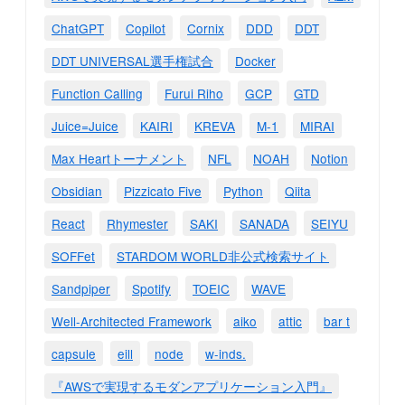
ChatGPT
Copilot
Cornix
DDD
DDT
DDT UNIVERSAL選手権試合
Docker
Function Calling
Furui Riho
GCP
GTD
Juice=Juice
KAIRI
KREVA
M-1
MIRAI
Max Heartトーナメント
NFL
NOAH
Notion
Obsidian
Pizzicato Five
Python
Qiita
React
Rhymester
SAKI
SANADA
SEIYU
SOFFet
STARDOM WORLD非公式検索サイト
Sandpiper
Spotify
TOEIC
WAVE
Well-Architected Framework
aiko
attic
bar t
capsule
eill
node
w-inds.
『AWSで実現するモダンアプリケーション入門』