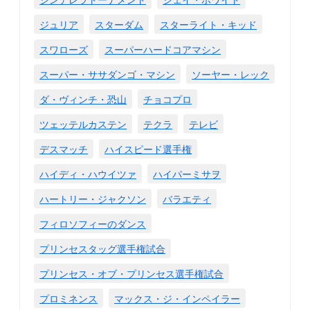
ジュリア
スターダム
スターライト・キッド
スワローズ
スーパーハードコアマシン
スーパー・ササダンゴ・マシン
ソーヤー・レック
ダ・ヴィンチ・恐山
チョコプロ
ツェッテルカステン
テクラ
テレビ
デスマッチ
ハイスピード選手権
ハイディ・ハウイツァ
ハイパーミサヲ
ハートリー・ジャクソン
バラエティ
フィロソフィーのダンス
プリンセスタッグ選手権試合
プリンセス・オブ・プリンセス選手権試合
プロミネンス
マックス・ジ・インペイラー