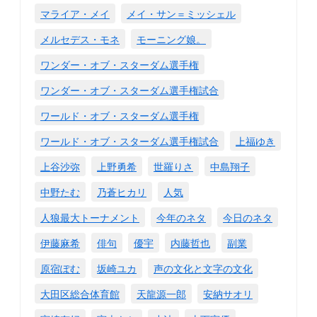
マライア・メイ
メイ・サン＝ミッシェル
メルセデス・モネ
モーニング娘。
ワンダー・オブ・スターダム選手権
ワンダー・オブ・スターダム選手権試合
ワールド・オブ・スターダム選手権
ワールド・オブ・スターダム選手権試合
上福ゆき
上谷沙弥
上野勇希
世羅りさ
中島翔子
中野たむ
乃蒼ヒカリ
人気
人狼最大トーナメント
今年のネタ
今日のネタ
伊藤麻希
俳句
優宇
内藤哲也
副業
原宿ぽむ
坂崎ユカ
声の文化と文字の文化
大田区総合体育館
天龍源一郎
安納サオリ