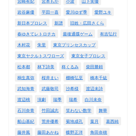
宮崎有妃
宮本もか
小波
山下実優
岩谷麻優
平田一喜
愛川ゆず季
愛野ユキ
新日本プロレス
新譜
旧姓・広田さくら
春ゆきてレトロチカ
最後通牒ゲーム
有吉弘行
木村花
朱里
東京プリンセスカップ
東京ヤクルトスワローズ
東京女子プロレス
松本都
林下詩美
柊くるみ
柴田勝頼
桐生真弥
桜井まい
棚橋弘至
橋本千紘
武知海青
武藤敬司
沙希様
渡辺未詩
渡辺桃
演劇
瑞季
瑞希
白川未奈
石川奈青
竹田誠志
笑わない数学
舞華
船山基紀
荒井優希
菊地成孔
葉月
葛西純
藤井風
藤田あかね
蝶野正洋
角田奈穂