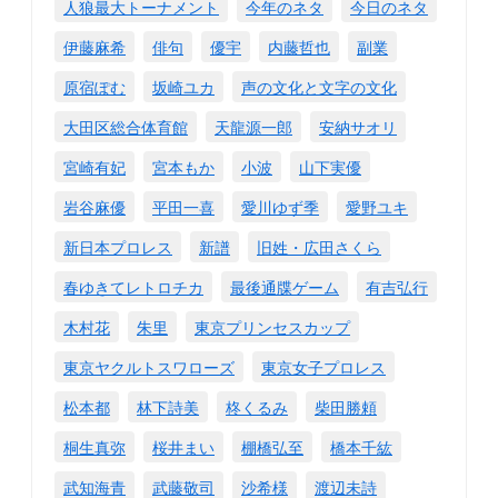
人狼最大トーナメント
今年のネタ
今日のネタ
伊藤麻希
俳句
優宇
内藤哲也
副業
原宿ぽむ
坂崎ユカ
声の文化と文字の文化
大田区総合体育館
天龍源一郎
安納サオリ
宮崎有妃
宮本もか
小波
山下実優
岩谷麻優
平田一喜
愛川ゆず季
愛野ユキ
新日本プロレス
新譜
旧姓・広田さくら
春ゆきてレトロチカ
最後通牒ゲーム
有吉弘行
木村花
朱里
東京プリンセスカップ
東京ヤクルトスワローズ
東京女子プロレス
松本都
林下詩美
柊くるみ
柴田勝頼
桐生真弥
桜井まい
棚橋弘至
橋本千紘
武知海青
武藤敬司
沙希様
渡辺未詩