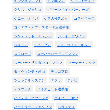
キングオブコント
キン肉マン
クリエイティブ
クリス・ジェリコ
グリーンベイ・パッカーズ
ケニー・オメガ
ゲスの極み乙女
ゴスペラーズ
ゴッデス・オブ・スターダム選手権
シンデレラトーナメント
ジェイ・ホワイト
ジュリア
スターダム
スターライト・キッド
スワローズ
スーパーハードコアマシン
スーパー・ササダンゴ・マシン
ソーヤー・レック
ダ・ヴィンチ・恐山
チョコプロ
ツェッテルカステン
テクラ
テレビ
デスマッチ
ハイスピード選手権
ハイディ・ハウイツァ
ハイパーミサヲ
ハートリー・ジャクソン
バラエティ