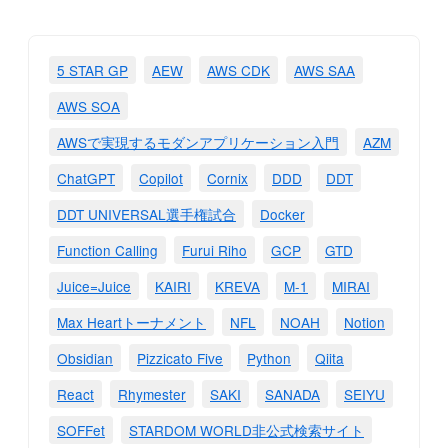
5 STAR GP
AEW
AWS CDK
AWS SAA
AWS SOA
AWSで実現するモダンアプリケーション入門
AZM
ChatGPT
Copilot
Cornix
DDD
DDT
DDT UNIVERSAL選手権試合
Docker
Function Calling
Furui Riho
GCP
GTD
Juice=Juice
KAIRI
KREVA
M-1
MIRAI
Max Heartトーナメント
NFL
NOAH
Notion
Obsidian
Pizzicato Five
Python
Qiita
React
Rhymester
SAKI
SANADA
SEIYU
SOFFet
STARDOM WORLD非公式検索サイト