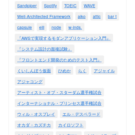
Sandpiper
Spotify
TOEIC
WAVE
Well-Architected Framework
aiko
attic
bar t
capsule
eill
node
w-inds.
『AWSで実現するモダンアプリケーション入門』
『システム設計の面接試験』
『フロントエンド開発のためのテスト入門』
くいしんぼう仮面
ひめか
らく
アジャイル
アジャコング
アーティスト・オブ・スターダム選手権試合
インターナショナル・プリンセス選手権試合
ウィル・オスプレイ
エル・デスペラード
オカダ・カズチカ
カイロソフト